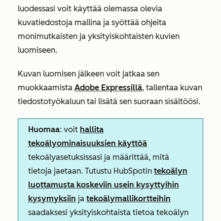
luodessasi voit käyttää olemassa olevia
kuvatiedostoja mallina ja syöttää ohjeita
monimutkaisten ja yksityiskohtaisten kuvien
luomiseen.
Kuvan luomisen jälkeen voit jatkaa sen
muokkaamista
Adobe Expressillä
, tallentaa kuvan
tiedostotyökaluun tai lisätä sen suoraan sisältöösi.
Huomaa
: voit
hallita
tekoälyominaisuuksien käyttöä
tekoälyasetuksissasi ja määrittää, mitä
tietoja jaetaan. Tutustu HubSpotin
tekoälyn
luottamusta koskeviin usein kysyttyihin
kysymyksiin
ja
tekoälymallikortteihin
saadaksesi yksityiskohtaista tietoa tekoälyn