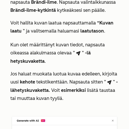
napsauta
Brändi-ilme
. Napsauta valintaikkunassa
Brändi-ilme-kytkintä
kytkeäksesi sen päälle.
Voit hallita kuvan laatua napsauttamalla
”Kuvan
laatu
” ja valitsemalla haluamasi
laatutason
.
Kun olet määrittänyt kuvan tiedot, napsauta
oikeassa alakulmassa olevaa ”
”
-lä
breezeSendIcon
hetyskuvaketta
.
Jos haluat muokata luotua kuvaa edelleen, kirjoita
uusi
kehote
tekstikenttään. Napsauta sitten ”
”
-
breezeSendIcon
lähetyskuvaketta.
Voit
esimerkiksi
lisätä taustaa
tai muuttaa kuvan tyyliä.