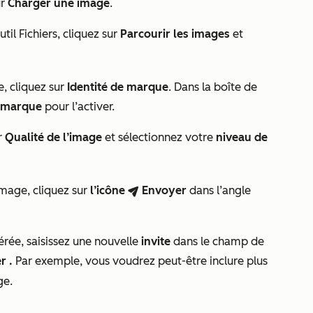
ur
Charger une image
.
til Fichiers, cliquez sur
Parcourir les images
et
e, cliquez sur
Identité de marque
. Dans la boîte de
e marque
pour l’activer.
r
Qualité de l’image
et sélectionnez votre
niveau de
image, cliquez sur
l’icône
Envoyer
dans l’angle
breezeSendIcon
rée, saisissez une nouvelle
invite
dans le champ de
r
.
Par exemple, vous voudrez peut-être inclure plus
ge.