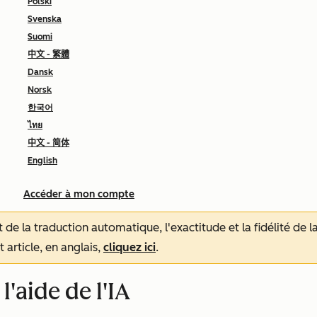
Polski
Svenska
Suomi
中文 - 繁體
Dansk
Norsk
한국어
ไทย
中文 - 简体
English
Accéder à mon compte
tat de la traduction automatique, l'exactitude et la fidélité de
 article, en anglais,
cliquez ici
.
'aide de l'IA