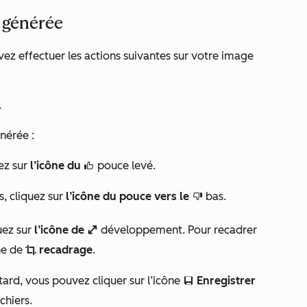
 générée
ez effectuer les actions suivantes sur votre image
.
nérée :
ez sur
l’icône du
pouce levé.
thumbsUpIcon
s, cliquez sur
l’icône du pouce vers le
bas.
thumbsDownIcon
uez sur
l’icône de
développement. Pour recadrer
enlarge
ne de
recadrage
.
cropIcon
 tard, vous pouvez cliquer sur l’icône
Enregistrer
saveEditableViewIcon
ichiers.