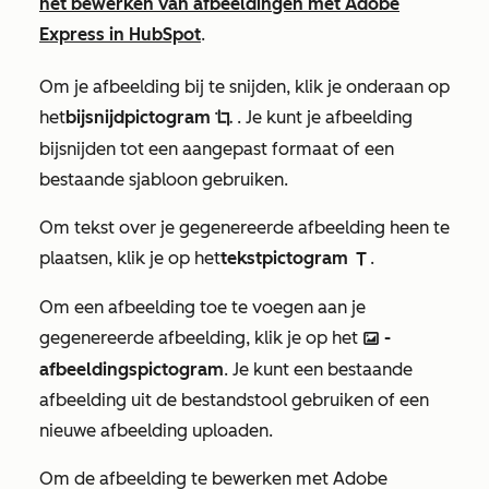
het bewerken van afbeeldingen met Adobe
Express in HubSpot
.
Om je afbeelding bij te snijden, klik je onderaan op
het
bijsnijdpictogram
. Je kunt je afbeelding
cropIcon
bijsnijden tot een aangepast formaat of een
bestaande sjabloon gebruiken.
Om tekst over je gegenereerde afbeelding heen te
plaatsen, klik je op het
tekstpictogram
.
textIcon
Om een afbeelding toe te voegen aan je
gegenereerde afbeelding, klik je op het
-
insertImageIcon
afbeeldingspictogram
. Je kunt een bestaande
afbeelding uit de bestandstool gebruiken of een
nieuwe afbeelding uploaden.
Om de afbeelding te bewerken met Adobe