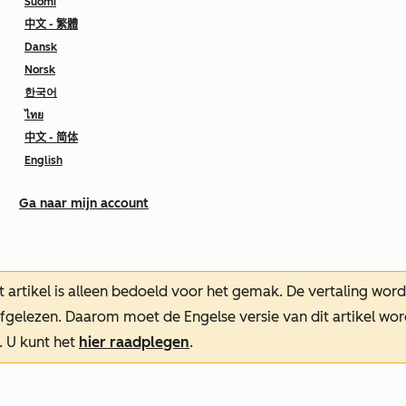
Suomi
中文 - 繁體
Dansk
Norsk
한국어
ไทย
中文 - 简体
English
Ga naar mijn account
t artikel is alleen bedoeld voor het gemak.
De vertaling wor
oefgelezen. Daarom moet de Engelse versie van dit artikel w
. U kunt het
hier raadplegen
.