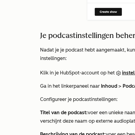
Je podcastinstellingen behe
Nadat je je podcast hebt aangemaakt, kun j
instellingen:
Klik in je HubSpot-account op het
inste
Ga in het linkerpaneel naar
Inhoud
>
Podc
Configureer je podcastinstellingen:
Titel van de podcast:
voer een unieke naam 
verschijnt deze naam op externe audiopla
Beschrijving van de podcast:
voer een bes