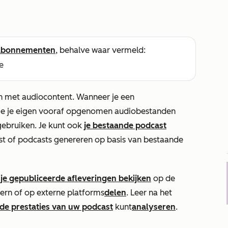
abonnementen
, behalve waar vermeld:
e
 met audiocontent. Wanneer je een
 je je eigen vooraf opgenomen audiobestanden
ebruiken. Je kunt ook
je bestaande podcast
t of podcasts genereren op basis van bestaande
e
je gepubliceerde afleveringen bekijken
op de
ern of op externe platforms
delen
. Leer na het
de prestaties van uw podcast
kunt
analyseren
.