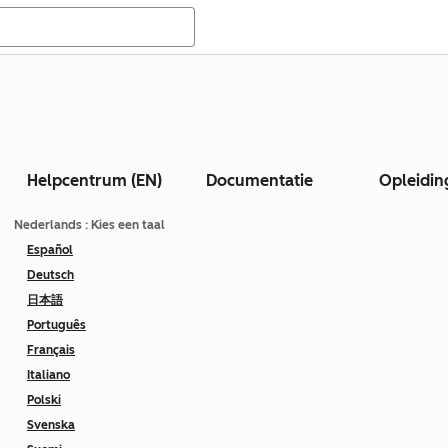
Helpcentrum (EN)
Documentatie
Opleidin
Nederlands
: Kies een taal
Español
Deutsch
日本語
Português
Français
Italiano
Polski
Svenska