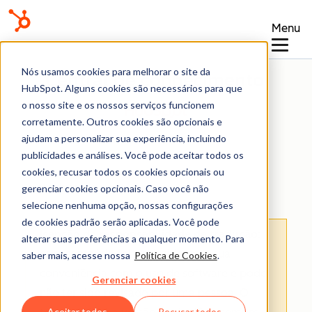
Menu
Nós usamos cookies para melhorar o site da
Central de conhecimento
HubSpot. Alguns cookies são necessários para que
o nosso site e os nossos serviços funcionem
corretamente. Outros cookies são opcionais e
ajudam a personalizar sua experiência, incluindo
publicidades e análises. Você pode aceitar todos os
cookies, recusar todos os cookies opcionais ou
Arquivos
gerenciar cookies opcionais. Caso você não
selecione nenhuma opção, nossas configurações
de cookies padrão serão aplicadas. Você pode
Isenção de responsabilidade de tradução
:
alterar suas preferências a qualquer momento. Para
esse conteúdo foi traduzido para sua
saber mais, acesse nossa
Política de Cookies
.
conveniência com o uso de software e pode
Gerenciar cookies
não ter sido revisado por uma pessoa.
O
Aceitar todos
Recusar todos