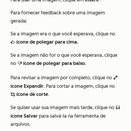
Para fornecer feedback sobre uma imagem
gerada:
Se a imagem era o que você esperava, clique no
ícone de polegar para cima.
thumbsUpIcon
Se a imagem não for o que você esperava, clique
no
ícone de polegar para baixo
.
thumbsDownIcon
Para revisar a imagem por completo, clique no
enlarge
ícone Expandir
. Para cortar a imagem, clique no
ícone de corte
.
cropIcon
Se quiser usar sua imagem mais tarde, clique no
saveEditableViewIcon
ícone Salvar
para salvá-la na ferramenta de
arquivos.