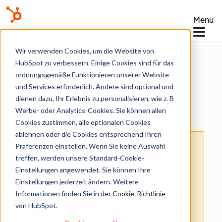
Menü
Wissensdatenbank
Wir verwenden Cookies, um die Website von
HubSpot zu verbessern. Einige Cookies sind für das
ordnungsgemäße Funktionieren unserer Website
und Services erforderlich. Andere sind optional und
dienen dazu, Ihr Erlebnis zu personalisieren, wie z. B
Formulare
Werbe- oder Analytics-Cookies. Sie können allen
Cookies zustimmen, alle optionalen Cookies
ablehnen oder die Cookies entsprechend Ihren
Hinweis
: Dieser Artikel wird aus Kulanz zur
Präferenzen einstellen. Wenn Sie keine Auswahl
Verfügung gestellt.
Er wurde automatisch
treffen, werden unsere Standard-Cookie-
Einstellungen angewendet. Sie können Ihre
mit einer Software übersetzt und unter
Einstellungen jederzeit ändern. Weitere
Umständen nicht korrekturgelesen. Die
Informationen finden Sie in der
Cookie-Richtlinie
englischsprachige Fassung gilt als offizielle
von HubSpot.
Version und Sie können dort die aktuellsten