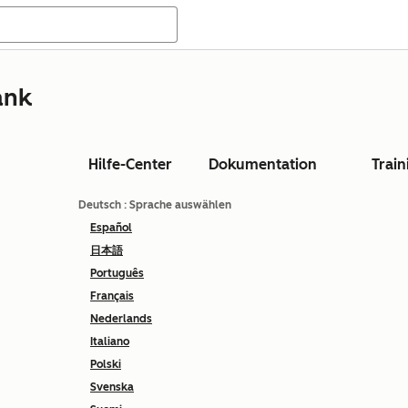
ank
Hilfe-Center
Dokumentation
Train
Deutsch
: Sprache auswählen
Español
日本語
Português
Français
Nederlands
Italiano
Polski
Svenska