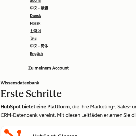
Suomi
中文 - 繁體
Dansk
Norsk
한국어
ไทย
中文 - 简体
English
Zu meinem Account
Wissensdatenbank
Erste Schritte
HubSpot bietet eine Plattform
, die Ihre Marketing-, Sales- 
CRM-Datenbank vereint. Mit diesen Leitfäden erlernen Sie d