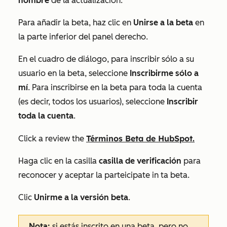
nombre
de la actualización.
Para añadir la beta, haz clic en
Unirse a la beta
en
la parte inferior del panel derecho.
En el cuadro de diálogo, para inscribir sólo a su
usuario en la beta, seleccione
Inscribirme sólo a
mí
. Para inscribirse en la beta para toda la cuenta
(es decir, todos los usuarios), seleccione
Inscribir
toda la cuenta
.
Términos Beta de HubSpot.
Cl
i
ck a rev
i
ew the
Haga clic en la casilla
casilla de verificación
para
reconocer y aceptar la parte
i
c
i
pate
i
n
t
a beta.
Clic
Unirme a la versión beta
.
Nota:
si estás inscrito en una beta, pero no