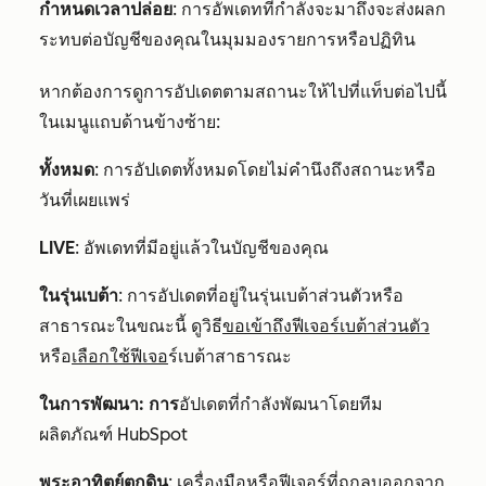
กำหนดเวลาปล่อย
: การอัพเดทที่กำลังจะมาถึงจะส่งผลก
ระทบต่อบัญชีของคุณในมุมมองรายการหรือปฏิทิน
หากต้องการดูการอัปเดตตามสถานะให้ไปที่แท็บต่อไปนี้
ในเมนูแถบด้านข้างซ้าย:
ทั้งหมด
: การอัปเดตทั้งหมดโดยไม่คำนึงถึงสถานะหรือ
วันที่เผยแพร่
LIVE
: อัพเดทที่มีอยู่แล้วในบัญชีของคุณ
ในรุ่นเบต้า
: การอัปเดตที่อยู่ในรุ่นเบต้าส่วนตัวหรือ
สาธารณะในขณะนี้ ดูวิธี
ขอเข้าถึงฟีเจอร์เบต้าส่วนตัว
หรือ
เลือกใช้ฟีเจอ
ร์เบต้าสาธารณะ
ในการพัฒนา: การ
อัปเดตที่กำลังพัฒนาโดยทีม
ผลิตภัณฑ์ HubSpot
พระอาทิตย์ตกดิน
: เครื่องมือหรือฟีเจอร์ที่ถูกลบออกจาก