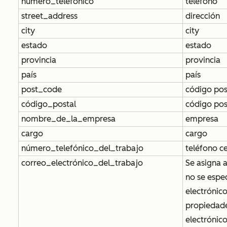
número_telefónico
teléfono
street_address
dirección
city
city
estado
estado
provincia
provincia
país
país
post_code
código pos
código_postal
código pos
nombre_de_la_empresa
empresa
cargo
cargo
número_telefónico_del_trabajo
teléfono ce
correo_electrónico_del_trabajo
Se asigna a
no se espec
electrónico
propiedad
electrónic