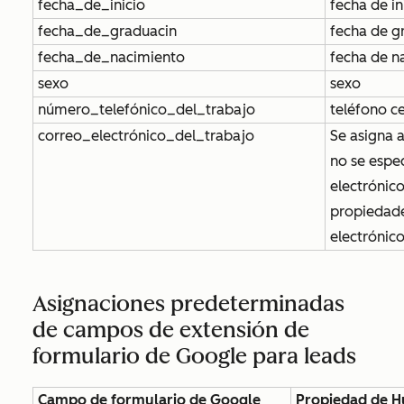
fecha_de_inicio
fecha de in
fecha_de_graduacin
fecha de g
fecha_de_nacimiento
fecha de n
sexo
sexo
número_telefónico_del_trabajo
teléfono ce
correo_electrónico_del_trabajo
Se asigna a
no se espec
electrónico
propiedad
electrónic
Asignaciones predeterminadas
de campos de extensión de
formulario de Google para leads
Campo de formulario de Google
Propiedad de 