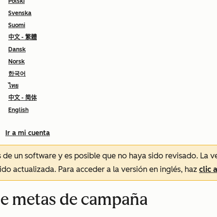
Polski
Svenska
Suomi
中文 - 繁體
Dansk
Norsk
한국어
ไทย
中文 - 简体
English
Ir a mi cuenta
és de un software y es posible que no haya sido revisado.
La v
sido actualizada. Para acceder a la versión en inglés, haz
clic 
r de metas de campaña