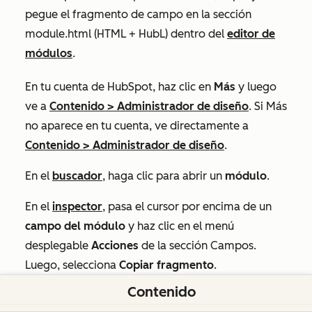
pegue el fragmento de campo en la sección
module.html (HTML + HubL)
dentro del
editor de
módulos
.
En tu cuenta de HubSpot, haz clic en
Más
y luego
ve a
Contenido
>
Administrador de diseño
. Si
Más
no aparece en tu cuenta, ve directamente a
Contenido
>
Administrador de diseño
.
En el
buscador
, haga clic para abrir un
módulo
.
En el
inspector
, pasa el cursor por encima de un
campo del módulo
y haz clic en el menú
desplegable
Acciones
de la sección
Campos
.
Luego, selecciona
Copiar fragmento
.
Contenido
En el
editor de módulos
, pega el
fragmento
de