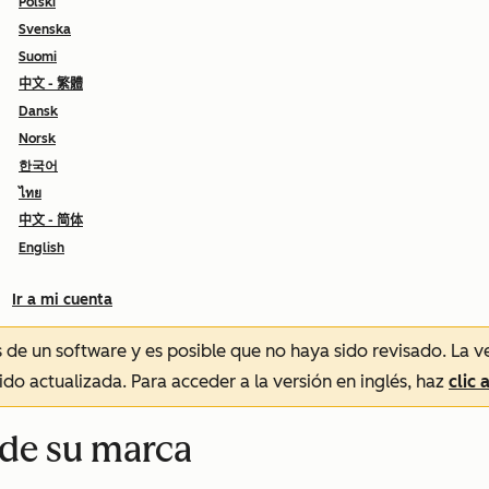
Polski
Svenska
Suomi
中文 - 繁體
Dansk
Norsk
한국어
ไทย
中文 - 简体
English
Ir a mi cuenta
és de un software y es posible que no haya sido revisado.
La v
sido actualizada. Para acceder a la versión en inglés, haz
clic 
 de su marca