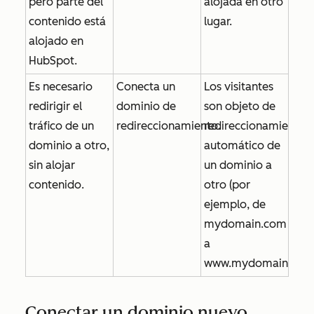
pero parte del
alojada en otro
contenido está
lugar.
alojado en
HubSpot.
Es necesario
Conecta un
Los visitantes
redirigir el
dominio de
son objeto de
tráfico de un
redireccionamiento.
redireccionamiento
dominio a otro,
automático de
sin alojar
un dominio a
contenido.
otro (por
ejemplo, de
mydomain.com
a
www.mydomain.com
Conectar un dominio nuevo