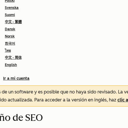
Polski
Svenska
Suomi
中文 - 繁體
Dansk
Norsk
한국어
ไทย
中文 - 简体
English
Ir a mi cuenta
és de un software y es posible que no haya sido revisado.
La v
sido actualizada. Para acceder a la versión en inglés, haz
clic 
eño de SEO