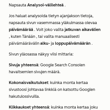
Napsauta
Analysoi-välilehteä
.
Jos haluat analysoida tietyn ajanjakson tietoja,
napsauta sivun vasemmassa yläkulmassa olevaa
päivämäärää
.
Voit joko valita
jatkuvan aikavälien
, kuten
Tänään
, tai valita manuaalisesti
päivämäärävälin
alku-
ja
loppupäivämäärän
.
Sivun yläosassa näkyy viisi mittaria:
Sivuja yhteensä
: Google Search Consolen
havaitsemien sivujen määrä.
Kokonaisvaikutukset
: kuinka monta kertaa
sivustoosi johtavaa linkkiä on katsottu Googlen
hakutulossivuilla.
Klikkaukset yhteensä
: kuinka monta kertaa joku