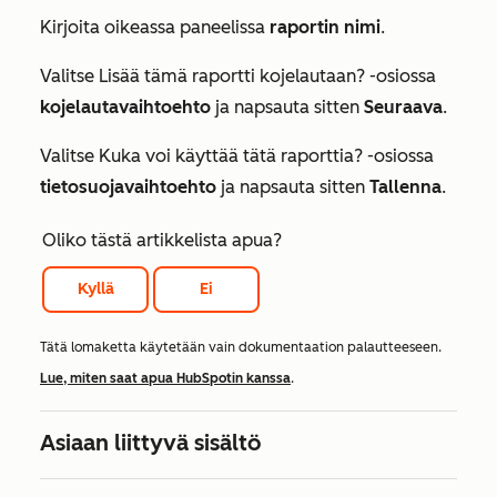
Kirjoita oikeassa paneelissa
raportin nimi
.
Valitse
Lisää tämä raportti kojelautaan?
-osiossa
kojelautavaihtoehto
ja napsauta sitten
Seuraava
.
Valitse
Kuka voi käyttää tätä raporttia?
-osiossa
tietosuojavaihtoehto
ja napsauta sitten
Tallenna
.
Oliko tästä artikkelista apua?
Kyllä
Ei
Tätä lomaketta käytetään vain dokumentaation palautteeseen.
Lue, miten saat apua HubSpotin kanssa
.
Asiaan liittyvä sisältö