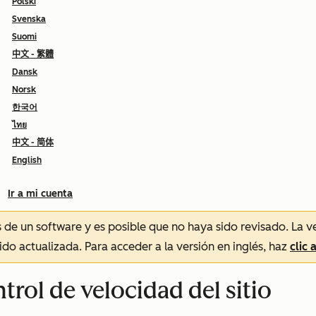
Polski
Svenska
Suomi
中文 - 繁體
Dansk
Norsk
한국어
ไทย
中文 - 简体
English
Ir a mi cuenta
és de un software y es posible que no haya sido revisado.
La v
sido actualizada. Para acceder a la versión en inglés, haz
clic 
ntrol de velocidad del sitio