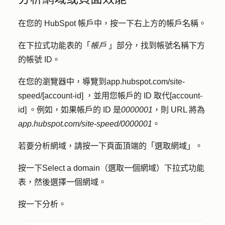
在您的 HubSpot 帳戶中，按一下右上方的
帳戶名稱
。
在下拉式功能表的「
帳戶
」部分，找到帳號名稱下方
的
帳號 ID
。
在您的瀏覽器中，導覽到
app.hubspot.com/site-
speed/[account-id]
，並用您帳戶的 ID 取代
[account-
id]
。例如，如果帳戶的 ID 是
0000001
，則 URL 將為
app.hubspot.com/site-speed/
0000001
。
若要分析網域，請按一下頁面頂端的「
選取網域
」。
按一下
Select a domain（選取一
個網
域
）下拉式功能
表，然後選擇一個
網域
。
按一下
分析
。