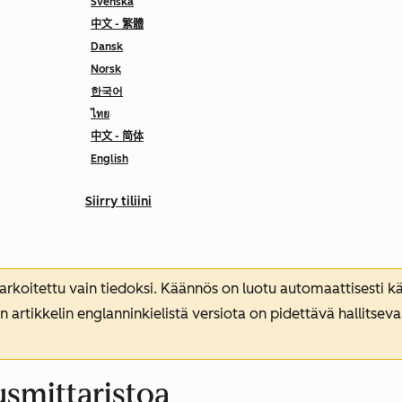
Svenska
中文 - 繁體
Dansk
Norsk
한국어
ไทย
中文 - 简体
English
Siirry tiliini
koitettu vain tiedoksi. Käännös on luotu automaattisesti kää
n artikkelin englanninkielistä versiota on pidettävä hallitsev
smittaristoa