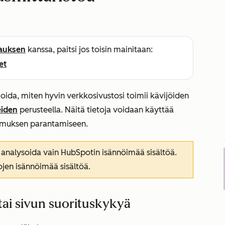
lauksen
kanssa, paitsi jos toisin mainitaan:
et
ioida, miten hyvin verkkosivustosi toimii kävijöiden
eiden
perusteella. Näitä tietoja voidaan käyttää
kemuksen parantamiseen.
 analysoida vain HubSpotin isännöimää sisältöä.
ojen isännöimää sisältöä.
ai sivun suorituskykyä