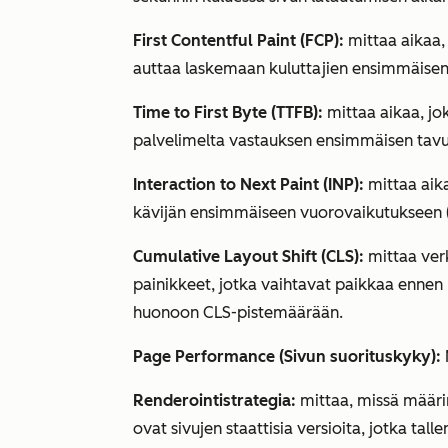
First Contentful Paint (FCP):
mittaa aikaa,
auttaa laskemaan kuluttajien ensimmäisen
Time to First Byte (TTFB):
mittaa aikaa, jok
palvelimelta vastauksen ensimmäisen tavu
Interaction to Next Paint (INP):
mittaa aika
kävijän ensimmäiseen vuorovaikutukseen (e
Cumulative Layout Shift (CLS):
mittaa ver
painikkeet, jotka vaihtavat paikkaa ennen 
huonoon CLS-pistemäärään.
Page Performance (Sivun suorituskyky):
Renderointistrategia:
mittaa, missä määrin
ovat sivujen staattisia versioita, jotka tal