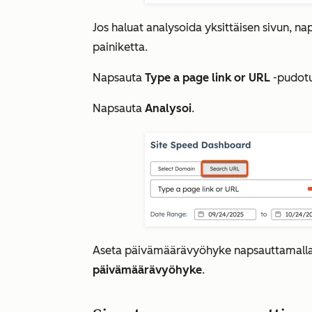
Jos haluat analysoida yksittäisen sivun, na
painiketta.
Napsauta
Type a page link or URL
-pudotu
Napsauta
Analysoi
.
Aseta päivämäärävyöhyke napsauttamall
päivämäärävyöhyke
.