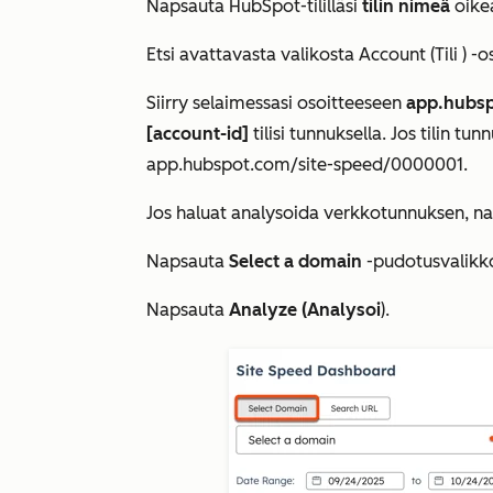
Napsauta HubSpot-tililläsi
tilin nimeä
oike
Etsi avattavasta valikosta
Account (Tili
) -
Siirry selaimessasi osoitteeseen
app.hubsp
[account-id]
tilisi tunnuksella. Jos tilin tu
app.hubspot.
com/site-speed/0000001
.
Jos haluat analysoida verkkotunnuksen, n
Napsauta
Select a domain
-pudotusvalikko
Napsauta
Analyze (Analysoi
).