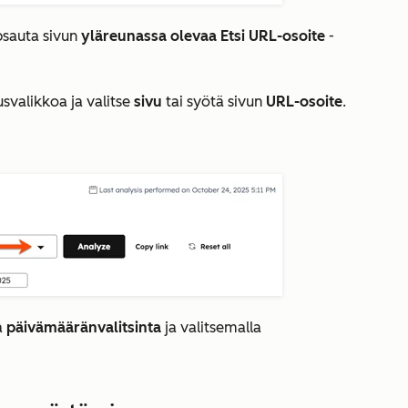
psauta sivun
yläreunassa olevaa
Etsi URL-osoite
-
svalikkoa ja valitse
sivu
tai syötä sivun
URL-osoite
.
a
päivämääränvalitsinta
ja valitsemalla