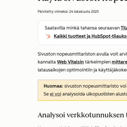
Päivitetty viimeksi:
24 lokakuuta 2025
Saatavilla minkä tahansa seuraavan
Ti
Kaikki tuotteet ja HubSpot-tilauks
Sivuston nopeusmittariston avulla voit arv
kannalta
Web Vitalsin
tärkeimpien
mittar
latausaikojen optimointiin ja käyttäjäko
Huomaa:
sivuston nopeusmittaristo voi
Se
ei voi
analysoida ulkopuolisten alust
Analysoi verkkotunnuksen t