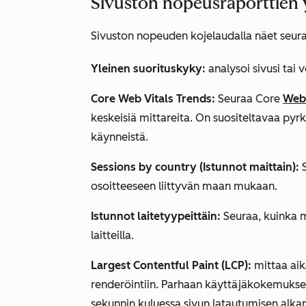
Sivuston nopeusraporttie
Sivuston nopeuden kojelaudalla näet seura
Yleinen suorituskyky:
analysoi sivusi tai
Core Web Vitals Trends:
Seuraa Core
Web 
keskeisiä mittareita. On suositeltavaa pyr
käynneistä.
Sessions by country (Istunnot maittain):
S
osoitteeseen liittyvän maan mukaan.
Istunnot laitetyypeittäin:
Seuraa, kuinka m
laitteilla.
Largest Contentful Paint (LCP):
mittaa aik
renderöintiin. Parhaan käyttäjäkokemuksen
sekunnin kuluessa sivun latautumisen alka