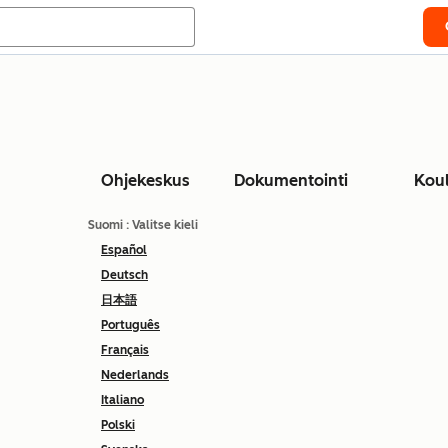
Ohjekeskus
Dokumentointi
Kou
Suomi
: Valitse kieli
Español
Deutsch
日本語
Português
Français
Nederlands
Italiano
Polski