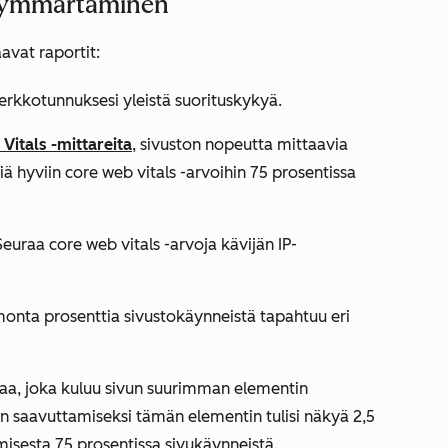
n ymmärtäminen
avat raportit:
 verkkotunnuksesi yleistä suorituskykyä.
Vitals -mittareita
, sivuston nopeutta mittaavia
kiä
hyviin core web vitals -arvoihin
75 prosentissa
euraa core web vitals -arvoja kävijän IP-
onta prosenttia sivustokäynneistä tapahtuu eri
aa, joka kuluu sivun suurimman elementin
 saavuttamiseksi tämän elementin tulisi näkyä 2,5
misesta 75 prosentissa sivukäynneistä.