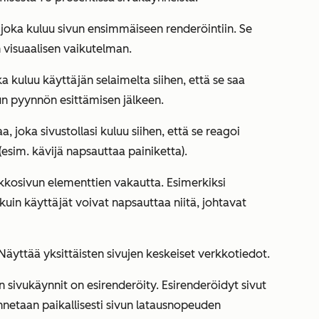
 joka kuluu sivun ensimmäiseen renderöintiin. Se
 visuaalisen vaikutelman.
a kuluu käyttäjän selaimelta siihen, että se saa
n pyynnön esittämisen jälkeen.
a, joka sivustollasi kuluu siihen, että se reagoi
sim. kävijä napsauttaa painiketta).
kkosivun elementtien vakautta. Esimerkiksi
kuin käyttäjät voivat napsauttaa niitä, johtavat
Näyttää yksittäisten sivujen keskeiset verkkotiedot.
 sivukäynnit on esirenderöity. Esirenderöidyt sivut
lennetaan paikallisesti sivun latausnopeuden