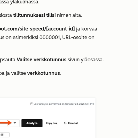
assa yläkulmassa.
osiosta
tilitunnuksesi tilisi
nimen alta.
ot.com/site-speed/[account-id]
ja korvaa
nnus on esimerkiksi
0000001
, URL-osoite on
apsauta
Valitse verkkotunnus
sivun yläosassa.
a ja valitse
verkkotunnus
.