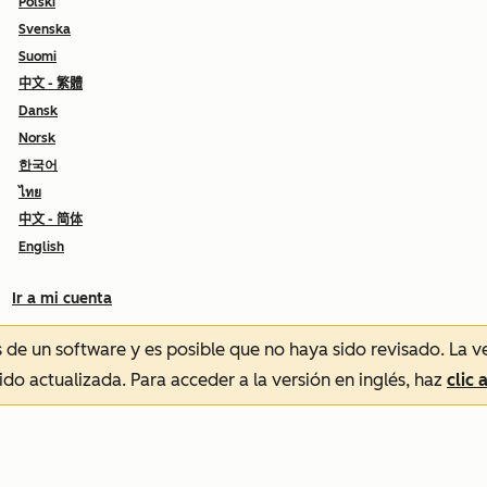
Polski
Svenska
Suomi
中文 - 繁體
Dansk
Norsk
한국어
ไทย
中文 - 简体
English
Ir a mi cuenta
és de un software y es posible que no haya sido revisado.
La v
sido actualizada. Para acceder a la versión en inglés, haz
clic 