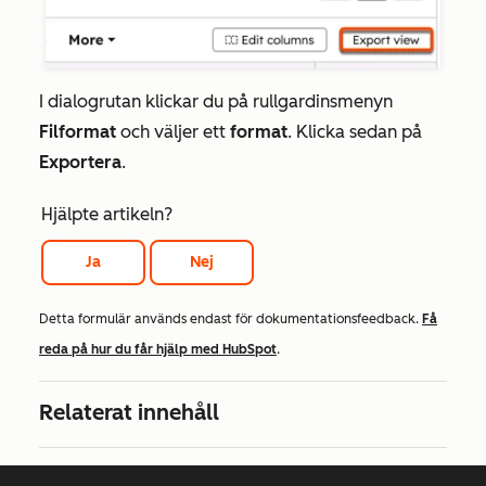
I dialogrutan klickar du på rullgardinsmenyn
Filformat
och väljer ett
format
. Klicka sedan på
Exportera
.
Hjälpte artikeln?
Ja
Nej
Detta formulär används endast för dokumentationsfeedback.
Få
reda på hur du får hjälp med HubSpot
.
Relaterat innehåll