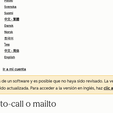
Polski
Svenska
Suomi
中文 - 繁體
Dansk
Norsk
한국어
ไทย
中文 - 简体
English
Ir a mi cuenta
és de un software y es posible que no haya sido revisado.
La v
sido actualizada. Para acceder a la versión en inglés, haz
clic 
to-call o mailto