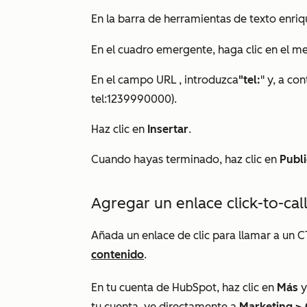
En la barra de herramientas de texto enriqu
En el cuadro emergente, haga clic en el 
En el campo
URL
, introduzca
"tel:
" y, a co
tel:1239990000).
Haz clic en
Insertar
.
Cuando hayas terminado, haz clic en
Publi
Agregar un enlace click-to-cal
Añada un enlace de clic para llamar a un 
contenido
.
En tu cuenta de HubSpot, haz clic en
Más
y
tu cuenta, ve directamente a
Marketing
>