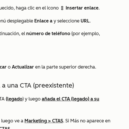
ecido, haga clic en el icono
Insertar enlace
.
link InIn
menú desplegable
Enlace a
y seleccione
URL
.
ntinuación, el
número de teléfono
(por ejemplo,
car
o
Actualizar
en la parte superior derecha.
l a una CTA (preexistente)
CTA
(legado
) y luego
añada el CTA (legado) a su
 luego ve a
Marketing
>
CTAS
. Si
Más
no aparece en
CTAS
.