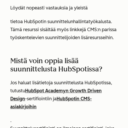
Löydät nopeasti vastauksia ja yleistä
tietoa HubSpotin suunnittelunhallintatyökalusta.
Tämä resurssi sisältää myös linkkejä CMS:n parissa
työskentelevien suunnittelijoiden lisäresursseihin.
Mistä voin oppia lisää
suunnittelusta HubSpotissa?
Jos haluat lisätietoja suunnittelusta HubSpotissa,
tutustu
HubSpot Academyn Growth Driven
Design
-sertifiointiin
ja
HubSpotin CMS-
asiakirjoihin
.