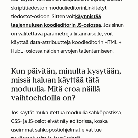
skriptitiedoston moduulieditorin
Linkitetyt
tiedostot
-osioon
. Sitten
voit
käynnistää
laajennuksen koodieditorin JS-osiossa
. Jos sinun
on välitettävä parametreja liitännäiselle, voit
käyttää data-attribuutteja koodieditorin HTML +
HubL -osiossa näiden arvojen tallentamiseen.
Kun päivitän, minulta kysytään,
missä haluan käyttää tätä
moduulia. Mitä eroa näillä
vaihtoehdoilla on?
Jos käytät mukautettua moduulia sähköpostissa,
CSS- ja JS-osiot eivät näy editorissa, koska
useimmat sähköpostiohjelmat eivät tue