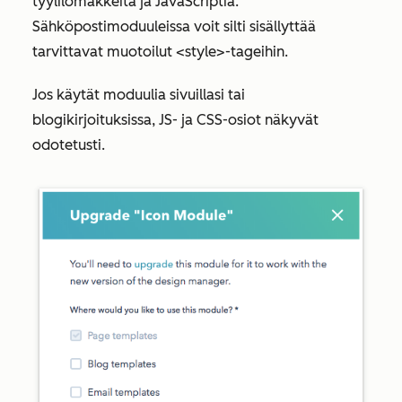
tyylilomakkeita ja JavaScriptiä.
Sähköpostimoduuleissa voit silti sisällyttää
tarvittavat muotoilut <style>-tageihin.
Jos käytät moduulia sivuillasi tai
blogikirjoituksissa, JS- ja CSS-osiot näkyvät
odotetusti.