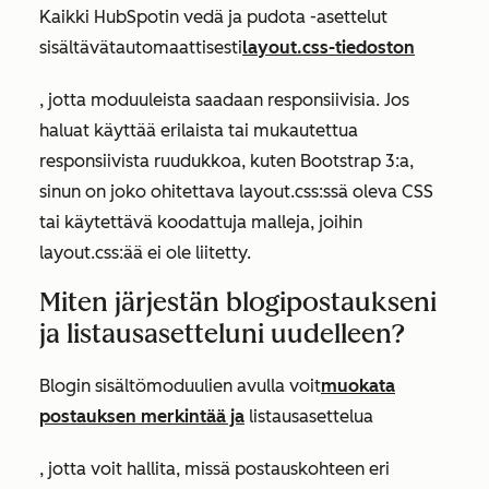
Kaikki HubSpotin vedä ja pudota -asettelut
sisältävät
automaattisesti
layout.css-tiedoston
, jotta moduuleista saadaan responsiivisia. Jos
haluat käyttää erilaista tai mukautettua
responsiivista ruudukkoa, kuten Bootstrap 3:a,
sinun on joko ohitettava layout.css:ssä oleva CSS
tai käytettävä koodattuja malleja, joihin
layout.css:ää ei ole liitetty.
Miten järjestän blogipostaukseni
ja listausasetteluni uudelleen?
Blogin sisältömoduulien avulla
voit
muokata
postauksen merkintää ja
listausasettelua
, jotta voit hallita, missä postauskohteen eri