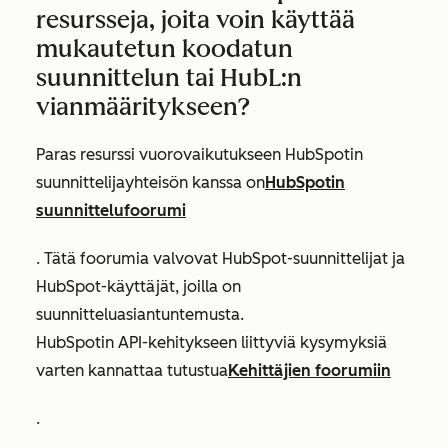
resursseja, joita voin käyttää
mukautetun koodatun
suunnittelun tai HubL:n
vianmääritykseen?
Paras resurssi vuorovaikutukseen HubSpotin
suunnittelijayhteisön kanssa on
HubSpotin
suunnittelufoorumi
. Tätä foorumia valvovat HubSpot-suunnittelijat ja
HubSpot-käyttäjät, joilla on
suunnitteluasiantuntemusta.
HubSpotin API-kehitykseen liittyviä kysymyksiä
varten kannattaa tutustua
Kehittäjien foorumiin
.