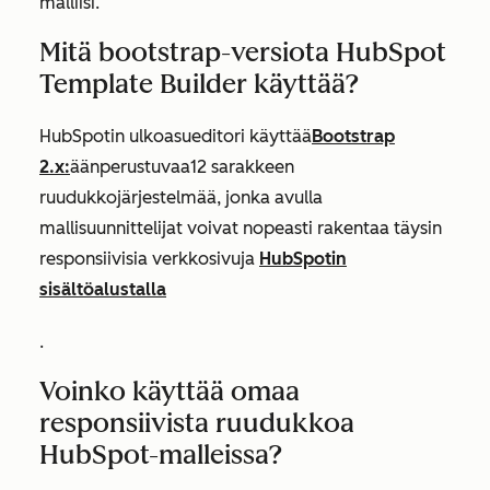
malliisi.
Mitä bootstrap-versiota HubSpot
Template Builder käyttää?
HubSpotin ulkoasueditori käyttää
Bootstrap
2.x:
ään
perustuvaa
12 sarakkeen
ruudukkojärjestelmää
, jonka avulla
mallisuunnittelijat voivat nopeasti rakentaa täysin
responsiivisia
verkkosivuja
HubSpotin
sisältöalustalla
.
Voinko käyttää omaa
responsiivista ruudukkoa
HubSpot-malleissa?