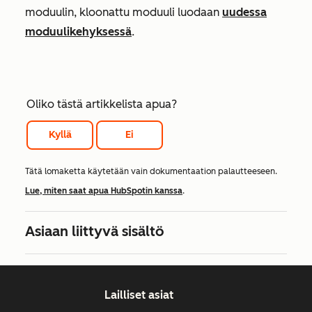
moduulin, kloonattu moduuli luodaan
uudessa
moduulikehyksessä
.
Oliko tästä artikkelista apua?
Kyllä
Ei
Tätä lomaketta käytetään vain dokumentaation palautteeseen.
Lue, miten saat apua HubSpotin kanssa
.
Asiaan liittyvä sisältö
Lailliset asiat