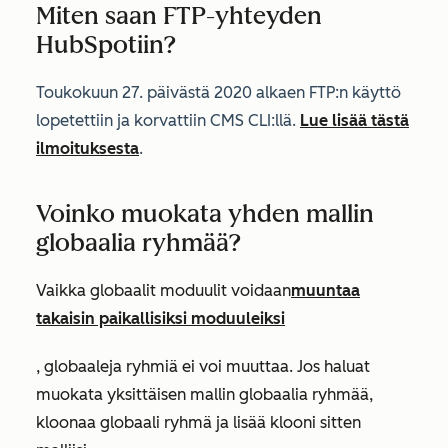
Miten saan FTP-yhteyden
HubSpotiin?
Toukokuun 27. päivästä 2020 alkaen FTP:n käyttö
lopetettiin ja korvattiin CMS CLI:llä.
Lue lisää tästä
ilmoituksesta
.
Voinko muokata yhden mallin
globaalia ryhmää?
Vaikka globaalit moduulit
voidaan
muuntaa
takaisin paikallisiksi moduuleiksi
, globaaleja ryhmiä ei voi muuttaa. Jos haluat
muokata yksittäisen mallin globaalia ryhmää,
kloonaa globaali ryhmä ja lisää klooni sitten