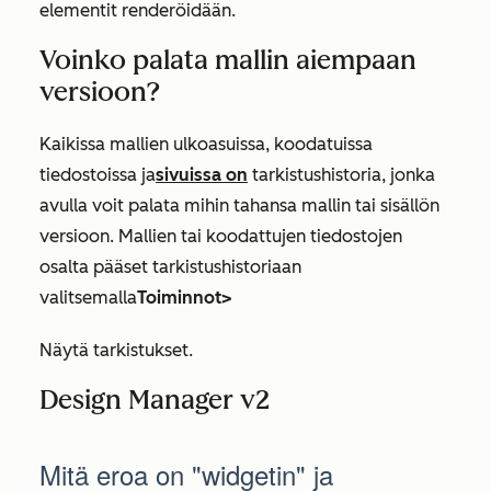
elementit renderöidään.
Voinko palata mallin aiempaan
versioon?
Kaikissa mallien ulkoasuissa, koodatuissa
tiedostoissa
ja
sivuissa on
tarkistushistoria
, jonka
avulla voit palata mihin tahansa mallin tai sisällön
versioon. Mallien tai koodattujen tiedostojen
osalta pääset tarkistushistoriaan
valitsemalla
Toiminnot
>
Näytä tarkistukset.
Design Manager v2
Mitä eroa on "widgetin" ja