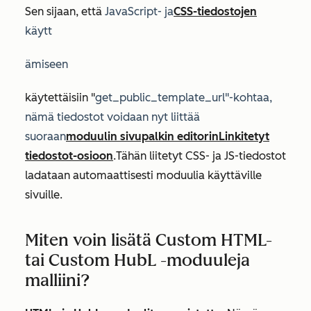
Sen sijaan, että
JavaScript-
ja
CSS-tiedostojen
käytt
ämiseen
käytettäisiin "
get_public_template_url"-kohtaa
,
nämä tiedostot voidaan nyt liittää
suoraan
moduulin sivupalkin editorin
Linkitetyt
tiedostot
-osioon
.
Tähän liitetyt CSS- ja JS-tiedostot
ladataan automaattisesti moduulia käyttäville
sivuille.
Miten voin lisätä Custom HTML-
tai Custom HubL -moduuleja
malliini?