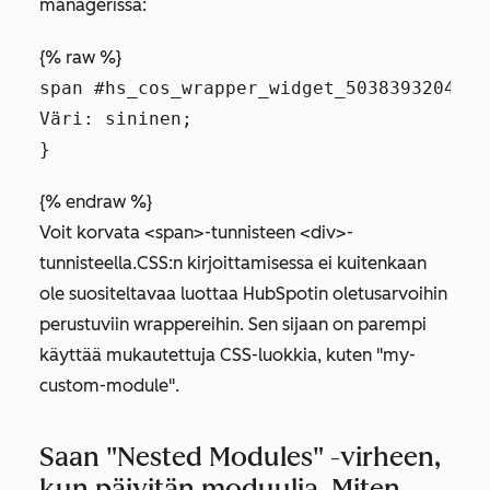
managerissa:
{% raw %}
span #hs_cos_wrapper_widget_5038393204 {

Väri: sininen;

}
{% endraw %}
Voit korvata <span>-tunnisteen <div>-
tunnisteella.
CSS:n kirjoittamisessa ei kuitenkaan
ole suositeltavaa luottaa HubSpotin oletusarvoihin
perustuviin wrappereihin. Sen sijaan on parempi
käyttää mukautettuja CSS-luokkia, kuten "my-
custom-module"
.
Saan "Nested Modules" -virheen,
kun päivitän moduulia. Miten