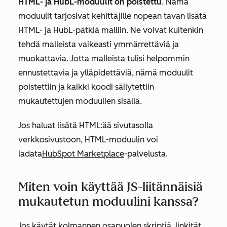
HTML- ja HubL-moduulit on poistettu
. Nämä
moduulit tarjosivat kehittäjille nopean tavan lisätä
HTML- ja HubL-pätkiä malliin. Ne voivat kuitenkin
tehdä malleista vaikeasti ymmärrettäviä ja
muokattavia. Jotta malleista tulisi helpommin
ennustettavia ja ylläpidettäviä, nämä moduulit
poistettiin ja kaikki koodi säilytettiin
mukautettujen moduulien sisällä.
Jos haluat lisätä HTML:ää sivutasolla
verkkosivustoon, HTML-moduulin voi
ladata
HubSpot Marketplace
-palvelusta
.
Miten voin käyttää JS-liitännäisiä
mukautetun moduulini kanssa?
Jos käytät kolmannen osapuolen skriptiä, linkität