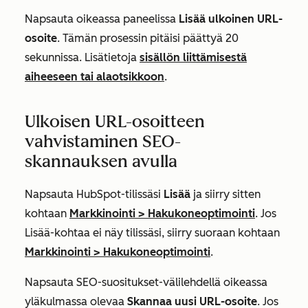
Napsauta oikeassa paneelissa
Lisää ulkoinen URL-
osoite
. Tämän prosessin pitäisi päättyä 20
sekunnissa. Lisätietoja
sisällön liittämisestä
aiheeseen tai alaotsikkoon
.
Ulkoisen URL-osoitteen
vahvistaminen SEO-
skannauksen avulla
Napsauta HubSpot-tilissäsi
Lisää
ja siirry sitten
kohtaan
Markkinointi
>
Hakukoneoptimointi
. Jos
Lisää
-kohtaa ei näy tilissäsi, siirry suoraan kohtaan
Markkinointi
>
Hakukoneoptimointi
.
Napsauta
SEO-suositukset-välilehdellä
oikeassa
yläkulmassa olevaa
Skannaa uusi URL-osoite
. Jos