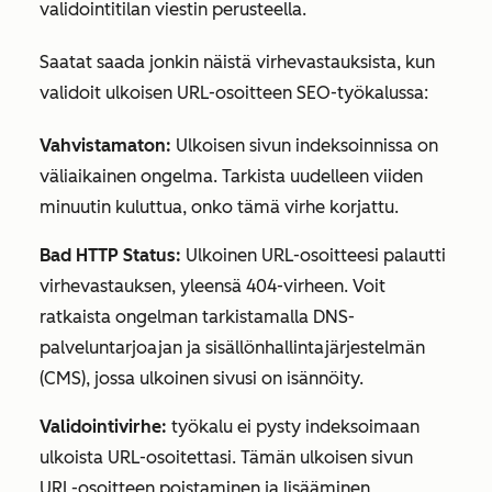
validointitilan viestin perusteella.
Saatat saada jonkin näistä virhevastauksista, kun
validoit ulkoisen URL-osoitteen SEO-työkalussa:
Vahvistamaton:
Ulkoisen sivun indeksoinnissa on
väliaikainen ongelma. Tarkista uudelleen viiden
minuutin kuluttua, onko tämä virhe korjattu.
Bad HTTP Status:
Ulkoinen URL-osoitteesi palautti
virhevastauksen, yleensä 404-virheen. Voit
ratkaista ongelman tarkistamalla DNS-
palveluntarjoajan ja sisällönhallintajärjestelmän
(CMS), jossa ulkoinen sivusi on isännöity.
Validointivirhe:
työkalu ei pysty indeksoimaan
ulkoista URL-osoitettasi. Tämän ulkoisen sivun
URL-osoitteen poistaminen ja lisääminen