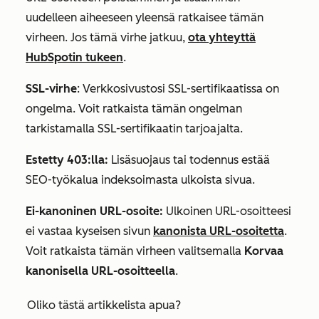
uudelleen aiheeseen yleensä ratkaisee tämän
virheen. Jos tämä virhe jatkuu,
ota yhteyttä
HubSpotin tukeen
.
SSL-virhe
: Verkkosivustosi SSL-sertifikaatissa on
ongelma. Voit ratkaista tämän ongelman
tarkistamalla SSL-sertifikaatin tarjoajalta.
Estetty 403:lla:
Lisäsuojaus tai todennus estää
SEO-työkalua indeksoimasta ulkoista sivua.
Ei-kanoninen URL-osoite:
Ulkoinen URL-osoitteesi
ei vastaa kyseisen sivun
kanonista URL-osoitetta
.
Voit ratkaista tämän virheen valitsemalla
Korvaa
kanonisella URL-osoitteella
.
Oliko tästä artikkelista apua?