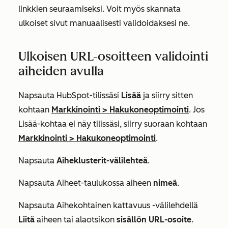
linkkien seuraamiseksi. Voit myös skannata
ulkoiset sivut manuaalisesti validoidaksesi ne.
Ulkoisen URL-osoitteen validointi
aiheiden avulla
Napsauta HubSpot-tilissäsi
Lisää
ja siirry sitten
kohtaan
Markkinointi
>
Hakukoneoptimointi
. Jos
Lisää
-kohtaa ei näy tilissäsi, siirry suoraan kohtaan
Markkinointi
>
Hakukoneoptimointi
.
Napsauta
Aiheklusterit-välilehteä
.
Napsauta
Aiheet-taulukossa
aiheen
nimeä
.
Napsauta
Aihekohtainen kattavuus
-välilehdellä
Liitä
aiheen tai alaotsikon
sisällön URL-osoite
.