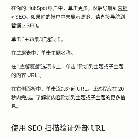
在你的 HubSpot 帐户中，单击
更多
，然后导航到
营销
>
SEO
。如果你的帐户中未显示
更多
，请直接导航到
营销
>
SEO
。
单击 "
主题集群
"选项卡。
在
主题
表中，单击主题
名称
。
在 "
主题覆盖
"选项卡上，单击 "
附加到
主题或子主题
的
内容 URL
"。
在右侧面板中，单击
添加外部 URL
。此过程应在 20
秒内完成。了解
将内容附加到主题或子主题的
更多信
息。
使用 SEO 扫描验证外部 URL