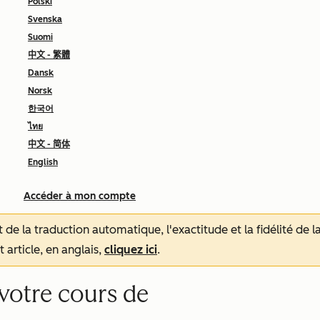
Polski
Svenska
Suomi
中文 - 繁體
Dansk
Norsk
한국어
ไทย
中文 - 简体
English
Accéder à mon compte
tat de la traduction automatique, l'exactitude et la fidélité de
 article, en anglais,
cliquez ici
.
 votre cours de