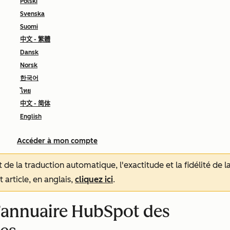
Polski
Svenska
Suomi
中文 - 繁體
Dansk
Norsk
한국어
ไทย
中文 - 简体
English
Accéder à mon compte
tat de la traduction automatique, l'exactitude et la fidélité de
 article, en anglais,
cliquez ici
.
 l’annuaire HubSpot des