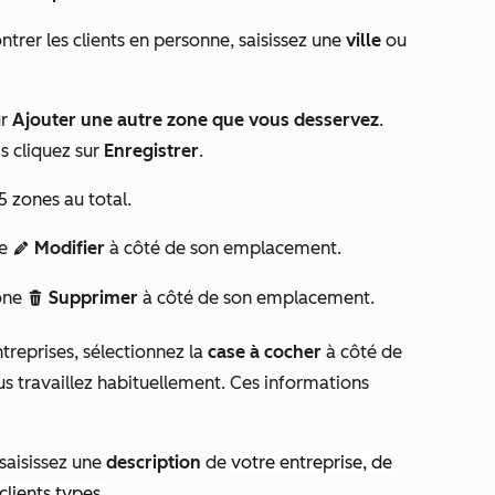
trer les clients en personne
, saisissez une
ville
ou
ur
Ajouter une autre zone que vous desservez
.
is cliquez sur
Enregistrer
.
 zones au total.
ne
Modifier
à côté de son emplacement.
edit
cône
Supprimer
à côté de son emplacement.
delete
ntreprises
, sélectionnez la
case à cocher
à côté de
us travaillez habituellement. Ces informations
 saisissez une
description
de
votre entreprise, de
clients types.