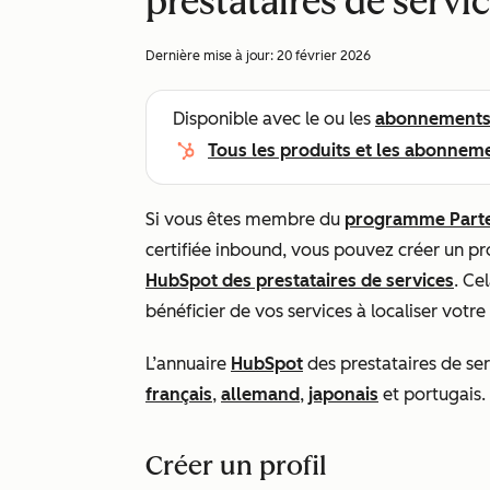
prestataires de servi
Dernière mise à jour:
20 février 2026
Disponible avec le ou les
abonnement
Tous les produits et les abonnem
Si vous êtes membre du
programme Part
certifiée inbound, vous pouvez créer un pr
HubSpot des prestataires de services
. Ce
bénéficier de vos services à localiser votre
L’annuaire
HubSpot
des prestataires de se
français
,
allemand
,
japonais
et portugais.
Créer un profil