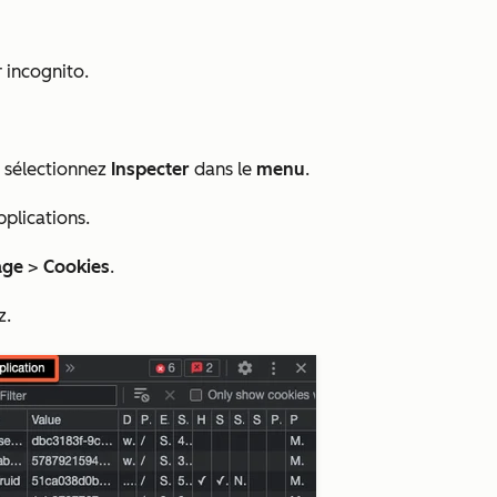
 incognito.
t sélectionnez
Inspecter
dans le
menu
.
pplications
.
age
>
Cookies
.
z.