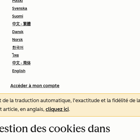
Polski
Svenska
Suomi
中文 - 繁體
Dansk
Norsk
한국어
ไทย
中文 - 简体
English
Accéder à mon compte
tat de la traduction automatique, l'exactitude et la fidélité de
 article, en anglais,
cliquez ici
.
 gestion des cookies dans