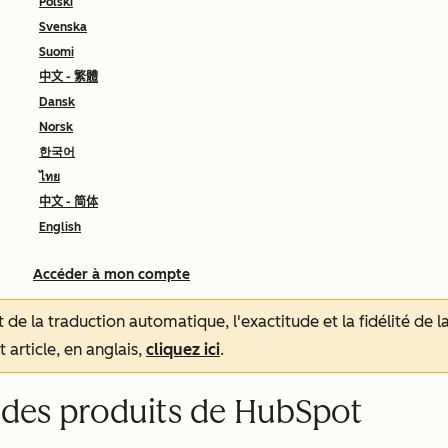
Polski
Svenska
Suomi
中文 - 繁體
Dansk
Norsk
한국어
ไทย
中文 - 简体
English
Accéder à mon compte
tat de la traduction automatique, l'exactitude et la fidélité de
 article, en anglais,
cliquez ici
.
t des produits de HubSpot