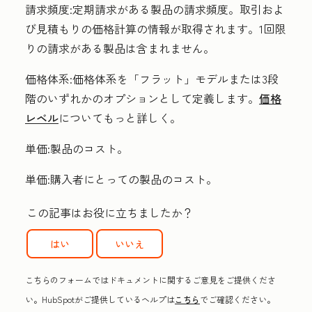
請求頻度
:定期請求がある製品の請求頻度。取引およ
び見積もりの価格計算の情報が取得されます。1回限
りの請求がある製品は含まれません。
価格体系:
価格体系を「フラット」モデルまたは3段
階のいずれかのオプションとして定義します。
価格
レベル
についてもっと詳しく。
単価
:製品のコスト。
単価
:購入者にとっての製品のコスト。
この記事はお役に立ちましたか？
はい
いいえ
こちらのフォームではドキュメントに関するご意見をご提供くださ
い。HubSpotがご提供しているヘルプは
こちら
でご確認ください。