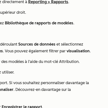
z directement à
Reporting
>
Rapports
.
upérieur droit.
nez
Bibliothèque de rapports de modèles
.
u déroulant
Sources de données
et sélectionnez
es
. Vous pouvez également filtrer par
visualisation
.
 des modèles à l'aide du mot-clé
Attribution
.
utiliser.
port. Si vous souhaitez personnaliser davantage la
naliser
. Découvrez-en davantage sur la
r
Enregistrer le rapport
.