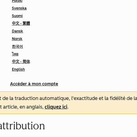
Polski
Svenska
Suomi
中文 - 繁體
Dansk
Norsk
한국어
ไทย
中文 - 简体
English
Accéder à mon compte
tat de la traduction automatique, l'exactitude et la fidélité de
 article, en anglais,
cliquez ici
.
attribution