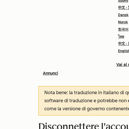
Suomi
中文 -
Dansk
Norsk
한국어
ไทย
中文 -
Englis
Vai al
Annunci
Nota bene: la traduzione in italiano di
software di traduzione e potrebbe non es
come la versione di governo contenente 
Disconnettere l'acco