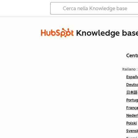
Knowledge bas
Cent
Italiano
Españ
Deuts
日本語
Portu
França
Neder
Polski
Svens