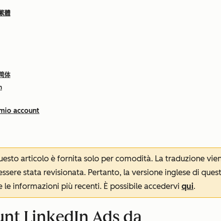
 繁體
 简体
h
 mio account
 questo articolo è fornita solo per comodità. La traduzione v
sere stata revisionata. Pertanto, la versione inglese di ques
le informazioni più recenti. È possibile accedervi
qui
.
unt LinkedIn Ads da