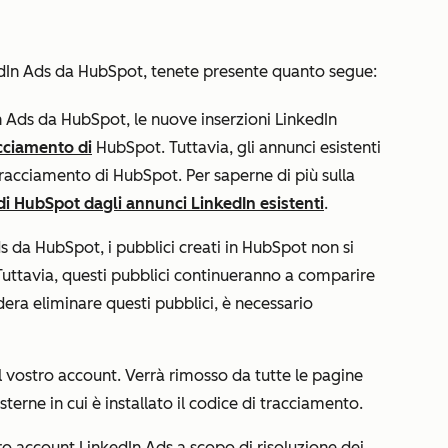
kedIn Ads da HubSpot, tenete presente quanto segue:
n Ads da HubSpot, le
nuove
inserzioni LinkedIn
cciamento di
HubSpot. Tuttavia, gli annunci esistenti
racciamento di HubSpot. Per saperne di più sulla
di HubSpot dagli annunci LinkedIn esistenti
.
 da HubSpot, i pubblici creati in HubSpot non si
Tuttavia, questi pubblici continueranno a comparire
dera eliminare questi pubblici, è necessario
l vostro account. Verrà rimosso da tutte le pagine
erne in cui è installato il codice di tracciamento.
ro account LinkedIn Ads a scopo di risoluzione dei