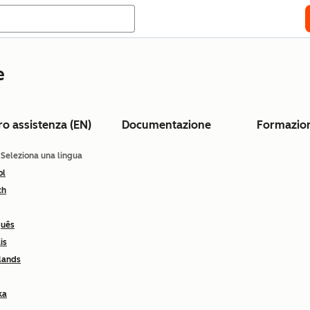
e
ro assistenza (EN)
Documentazione
Formazio
: Seleziona una lingua
ol
ch
guês
is
lands
ka