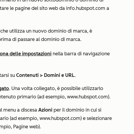
stare
le pagine del sito web
da
info.hubspot.com
a
 che utilizza un nuovo dominio di marca, è
rima di passare al dominio di marca.
cona delle impostazioni
nella barra di navigazione
tarsi su
Contenuti
>
Domini e URL
.
gato
. Una volta collegato, è possibile utilizzarlo
ntenuto primario (ad esempio,
www.hubspot.com)
.
 sul menu a discesa
Azioni
per il dominio in cui si
mario (ad esempio,
www.hubspot.com)
e selezionare
empio,
Pagine web
).