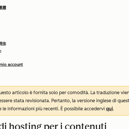
 繁體
 简体
h
 mio account
 questo articolo è fornita solo per comodità. La traduzione v
sere stata revisionata. Pertanto, la versione inglese di ques
le informazioni più recenti. È possibile accedervi
qui
.
i hosting per i contenuti