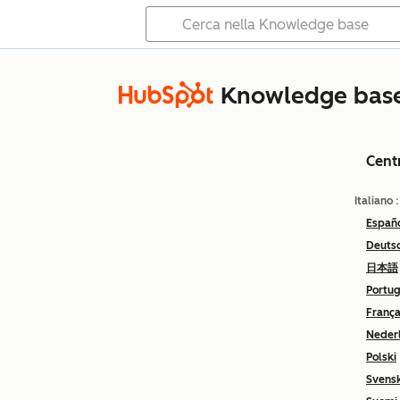
Knowledge bas
Cent
Italiano
Españ
Deuts
日本語
Portu
França
Neder
Polski
Svens