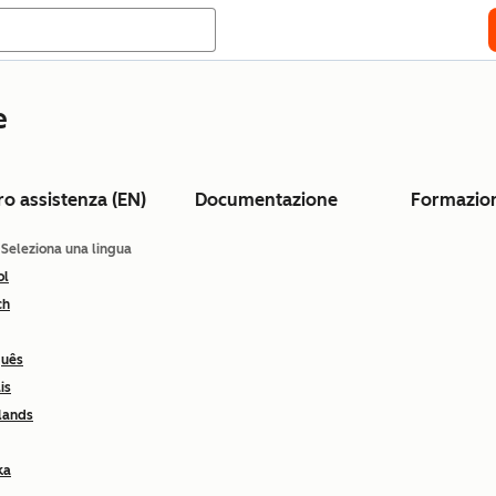
e
ro assistenza (EN)
Documentazione
Formazio
: Seleziona una lingua
ol
ch
guês
is
lands
ka