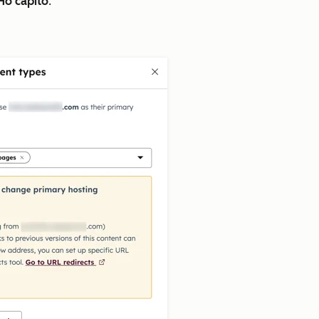
Ho capito
.