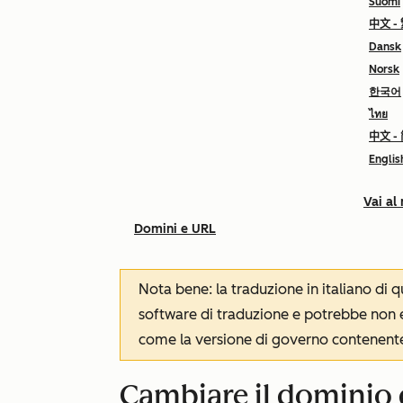
Suomi
中文 -
Dansk
Norsk
한국어
ไทย
中文 -
Englis
Vai al
Domini e URL
Nota bene: la traduzione in italiano di
software di traduzione e potrebbe non es
come la versione di governo contenente 
Cambiare il dominio d