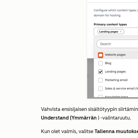
Vahvista ensisijaisen sisältötyypin siirtäm
Understand (Ymmärrän
) -valintaruutu.
Kun olet valmis, valitse
Tallenna muutoks