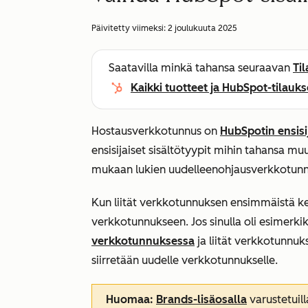
Päivitetty viimeksi:
2 joulukuuta 2025
Saatavilla minkä tahansa seuraavan
Ti
Kaikki tuotteet ja HubSpot-tilauks
Hostausverkkotunnus on
HubSpotin ensisi
ensisijaiset sisältötyypit mihin tahansa m
mukaan lukien uudelleenohjausverkkotunn
Kun liität verkkotunnuksen ensimmäistä kert
verkkotunnukseen. Jos sinulla oli esimerki
verkkotunnuksessa
ja liität verkkotunnuk
siirretään uudelle verkkotunnukselle.
Huomaa:
Brands-lisäosalla
varustetuilla