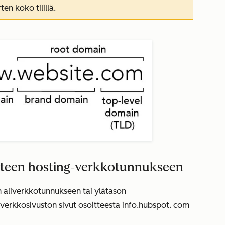
en koko tilillä.
uuteen hosting-verkkotunnukseen
een aliverkkotunnukseen tai ylätason
verkkosivuston sivut
osoitteesta
info.hubspot.
com