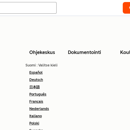
Ohjekeskus
Dokumentointi
Kou
Suomi
: Valitse kieli
Español
Deutsch
日本語
Português
Français
Nederlands
Italiano
Polski