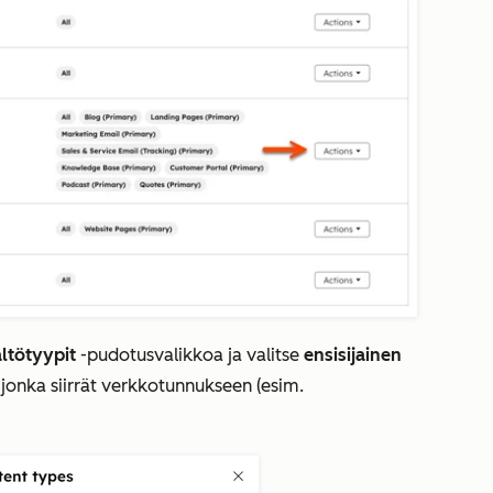
sältötyypit
-pudotusvalikkoa ja valitse
ensisijainen
, jonka siirrät verkkotunnukseen (esim.