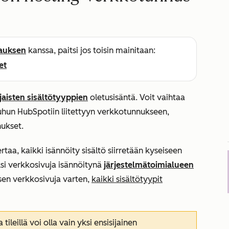
lauksen
kanssa, paitsi jos toisin mainitaan:
et
jaisten sisältötyyppien
oletusisäntä. Voit vaihtaa
uuhun HubSpotiin liitettyyn verkkotunnukseen,
ukset.
aa, kaikki isännöity sisältö siirretään kyseiseen
ksi verkkosivuja isännöitynä
järjestelmätoimialueen
sen verkkosivuja varten,
kaikki sisältötyypit
 tileillä
voi
olla vain yksi ensisijainen