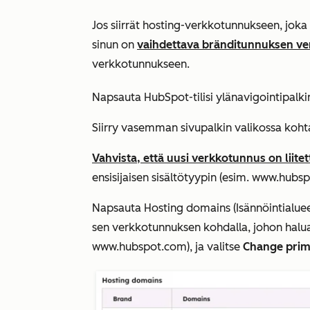
Jos siirrät hosting-verkkotunnukseen, jok
sinun on
vaihdettava bränditunnuksen v
verkkotunnukseen.
Napsauta HubSpot-tilisi ylänavigointipalk
Siirry vasemman sivupalkin valikossa koh
Vahvista, että uusi verkkotunnus on liitet
ensisijaisen sisältötyypin (esim.
www.hubsp
Napsauta
Hosting domains (Isännöintialue
sen verkkotunnuksen kohdalla, johon haluat 
www.hubspot.com)
, ja valitse
Change prim