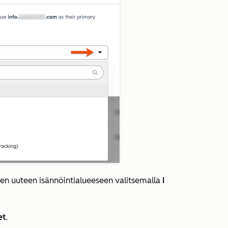
inen uuteen isännöintialueeseen valitsemalla
I
et
.