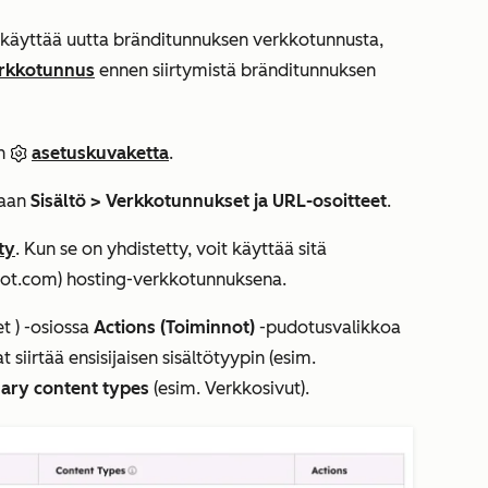
a käyttää uutta bränditunnuksen verkkotunnusta,
erkkotunnus
ennen siirtymistä bränditunnuksen
in
asetuskuvaketta
.
taan
Sisältö
>
Verkkotunnukset ja URL-osoitteet
.
ty
. Kun se on yhdistetty, voit käyttää sitä
ot.com
) hosting-verkkotunnuksena.
et
) -osiossa
Actions (Toiminnot)
-pudotusvalikkoa
siirtää ensisijaisen sisältötyypin (esim.
ary content types
(esim.
Verkkosivut
).