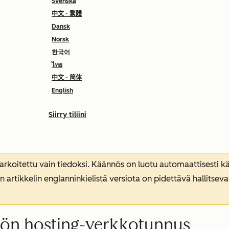
Svenska
中文 - 繁體
Dansk
Norsk
한국어
ไทย
中文 - 简体
English
Siirry tiliini
koitettu vain tiedoksi. Käännös on luotu automaattisesti kää
n artikkelin englanninkielistä versiota on pidettävä hallitsev
lön hosting-verkkotunnus