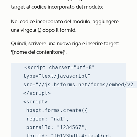
target al codice incorporato del modulo:
Nel codice incorporato del modulo, aggiungere
una virgola (,) dopo il
formId
.
Quindi, scrivere una nuova riga e inserire
target:
'[nome del contenitore]'.
<script charset="utf-8"
type="text/javascript"
src="//js.hsforms.net/forms/embed/v2.
</script>
<script>
hbspt.forms.create({
region: "na1",
portalId: "1234567",
formId: "f0123bdf-4cfa-47cd-