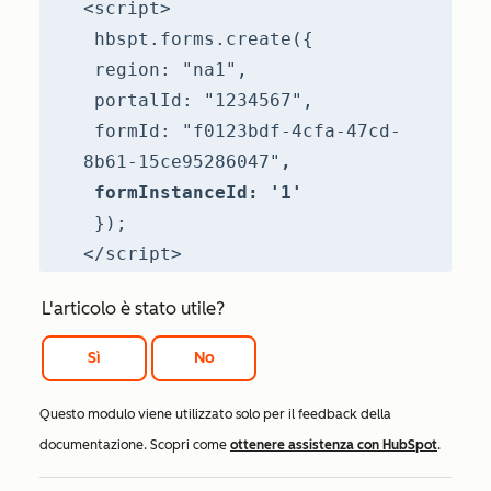
<script>
hbspt.forms.create({
region: "na1",
portalId: "1234567",
formId: "f0123bdf-4cfa-47cd-
8b61-15ce95286047"
,
formInstanceId: '1'
});
</script>
L'articolo è stato utile?
Sì
No
Questo modulo viene utilizzato solo per il feedback della
documentazione. Scopri come
ottenere assistenza con HubSpot
.