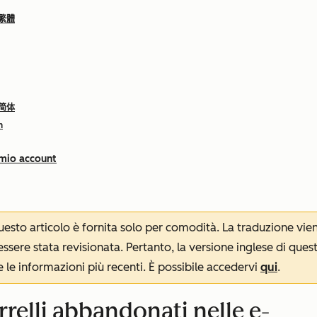
 繁體
 简体
h
 mio account
 questo articolo è fornita solo per comodità. La traduzione v
sere stata revisionata. Pertanto, la versione inglese di ques
le informazioni più recenti. È possibile accedervi
qui
.
arrelli abbandonati nelle e-