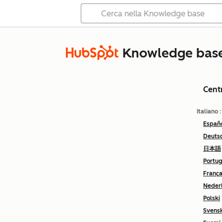
Knowledge bas
Cent
Italiano
Españ
Deuts
日本語
Portu
França
Neder
Polski
Svens