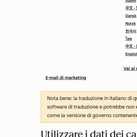
Suomi
中文 -
Dansk
Norsk
한국어
ไทย
中文 -
Englis
Vai al
E-mail di marketing
Nota bene: la traduzione in italiano di
software di traduzione e potrebbe non es
come la versione di governo contenente 
Utilizzare i dati dei c