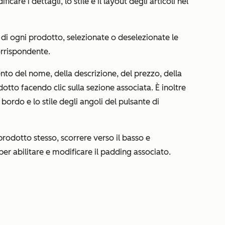
ficare i dettagli, lo stile e il layout degli articoli nel
di ogni prodotto, selezionate o deselezionate le
orrispondente.
mento del nome, della descrizione, del prezzo, della
otto facendo clic sulla sezione associata. È inoltre
il bordo e lo stile degli angoli del pulsante di
rodotto stesso, scorrere verso il basso e
per abilitare e modificare il padding associato.