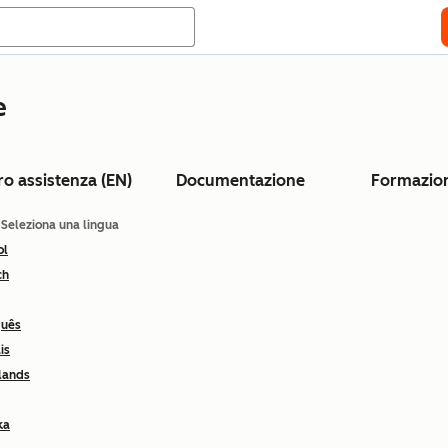
e
ro assistenza (EN)
Documentazione
Formazio
: Seleziona una lingua
ol
ch
guês
is
lands
ka