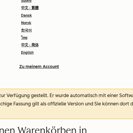
Suomi
中文 - 繁體
Dansk
Norsk
한국어
ไทย
中文 - 简体
English
Zu meinem Account
 zur Verfügung gestellt.
Er wurde automatisch mit einer Soft
chige Fassung gilt als offizielle Version und Sie können dort 
nen Warenkörben in