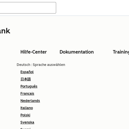
ank
Hilfe-Center
Dokumentation
Trainin
Deutsch
: Sprache auswählen
Español
日本語
Português
Français
Nederlands
Italiano
Polski
Svenska