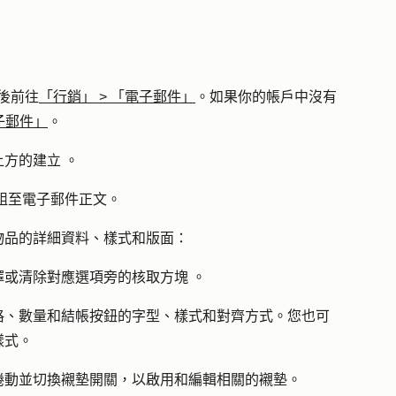
後前往
「行銷」
>
「電子郵件」
。如果你的帳戶中沒有
子郵件」
。
上方的
建立
。
組至電子郵件正文。
物品的詳細資料、樣式和版面：
擇或清除對應選項旁的
核取方塊
。
格、數量和結帳按鈕的字型、樣式和對齊方式。您也可
樣式。
捲動並切換襯
墊
開關，以啟用和編輯相關的襯墊。