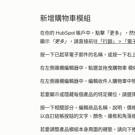
新增購物車模組
在你的 HubSpot 帳戶中，點擊
「更多」
，然
顯示
「更多」
，請直接前往
「行銷」
>
「電
按一下已起草電子郵件的
名稱
，或按一下右
在左側邊欄編輯器中，點選並拖曳
購物車
模
在左側邊欄編輯器中，編輯收件人購物車中
若要顯示或隱藏每個產品的特定欄位，請選
按一下相關部分，編輯商品名稱、說明、價
以自訂結帳按鈕的文字、顏色、邊框和角落
若要調整產品模組本身周圍的襯墊，請向下