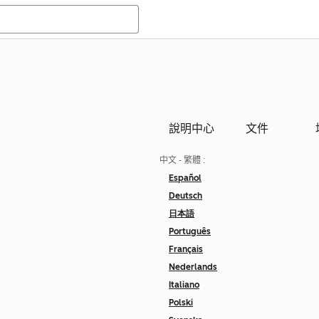
說明中心
文件
中文 - 繁體
:
Español
Deutsch
日本語
Português
Français
Nederlands
Italiano
Polski