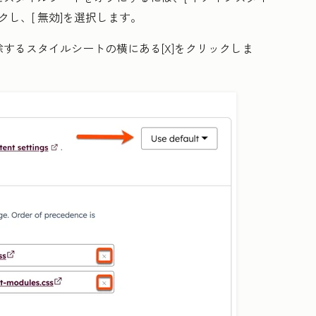
クし、[
無効
]を選択します。
除するスタイルシートの横にある
[X
]をクリックしま