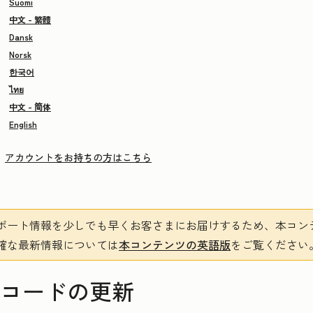
Suomi
中文 - 繁體
Dansk
Norsk
한국어
ไทย
中文 - 简体
English
アカウントをお持ちの方はこちら
ポート情報を少しでも早くお客さまにお届けするため、本コン
確な最新情報については
本コンテンツの英語版
をご覧ください
レコードの更新