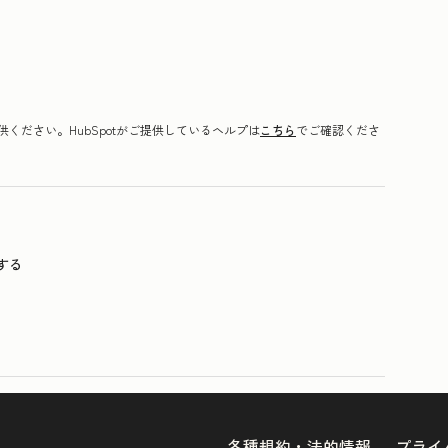
ください。HubSpotがご提供しているヘルプは
こちら
でご確認くださ
する
各種規約・法的情報
プライ