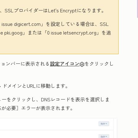
SSLプロバイダーはLet's Encryptになります。
 digicert.com」
を設定している場合は、SSL
ki.goog」
または「0 issue letsencrypt.org」
を追
ーションバーに表示される
設定アイコン
をクリックし
>
ドメインとURL
に移動します。
ューをクリックし、
DNSレコードを表示
を選択しま
応が必要］
エラーが表示されます。