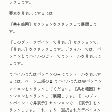
ックします。
要素を非表示にするには：
［共有範囲］
セクションをクリックして展開しま
す。
［このブレークポイントで非表示］
セクションで、
［非表示］
をクリックします。デフォルトでは、パ
ソコンとモバイルのビューでモジュールを非表示に
します。
モバイルまたはパソコンのみにモジュールを表示す
るには、ページ上部の
モバイル
または
パソコン
mobile
desktop
アイコンをクリックしてください。［共有範囲］
セ
クションをクリックして展開します。［このブレー
クポイントで非表示］
セクションで、［表示］
をク
リックします。これにより、選択されたデバイスタ