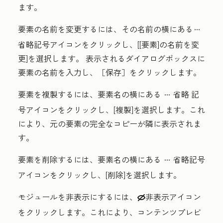
ます。
要素の名前を変更するには、その名前の横にある
ellipses
省略
記号アイコンをクリックし、[
[要素]の名前を変
更
]を選択します。 表示されるダイアログボックスに
要素の名前
を入力し、［保存］
をクリックします。
要素を複製するには、要素名の横にある
省略
記
ellipses
号アイコンをクリックし、[
複製
]を選択します。これ
により、元の要素の完全なコピーが隣に表示されま
す。
要素を削除するには、要素名の横にある
省略記号
ellipses
アイコンをクリックし、[
削除
]を選択します。
モジュールを非表示にするには、
非表示
アイコン
hide
をクリックします。これにより、コンテンツプレビ