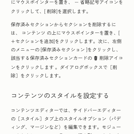
にマウスポインターを置き、
省略
記号アイコンを
ellipsesIcon
クリックして、[
削除
]を選択します。
保存済みセクションからセクションを削除するに
は、
コンテンツ
の上にマウスポインターを置き、[
+セクションを追加
]をクリックします。次に、左側
のメニューの
[保存済みセクション
]をクリックし、
該当する保存済みセクションカードの
削除アイコ
delete
ンをクリックします
。ダイアログボックスで
［削
除］をクリックします。
コンテンツのスタイルを設定する
コンテンツエディターでは、サイドバーエディター
の［スタイル］
タブ上のスタイルオプション（パデ
ィング、マージンなど）を編集できます。モジュー