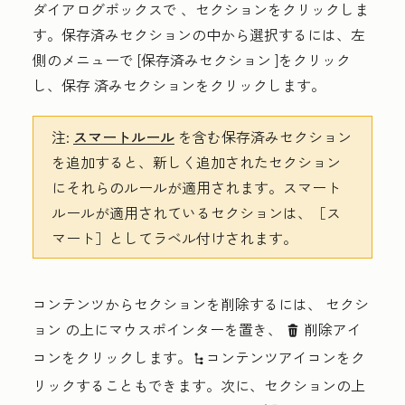
ダイアログボックスで
、セクション
をクリックしま
す。保存済みセクションの中から選択するには、左
側のメニューで
[保存済みセクション
]をクリック
し、保存
済みセクション
をクリックします。
注:
スマートルール
を含む保存済みセクション
を追加すると、新しく追加されたセクション
にそれらのルールが適用されます。スマート
ルールが適用されているセクションは、［ス
マート］
としてラベル付けされます。
コンテンツからセクションを削除するには、
セクシ
ョン
の上にマウスポインターを置き、
削除アイ
delete
コンをクリックします
。
コンテンツ
アイコンをク
siteTreeIcon
リックすることもできます。
次に、セクション
の上