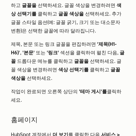
하고
글꼴을
선택하세요. 글꼴 색상을 변경하려면
색
상 선택기를
클릭하고
글꼴 색상을
선택하세요. 추가
글꼴 스타일 옵션(예: 글꼴 굵기, 크기 또는 대소문자
변환)은 선택한 글꼴에 따라 달라집니다.
제목, 본문 또는 링크 글꼴을 편집하려면
'제목(H1-
H6)
',
'본문'
또는
'링크'
섹션을 클릭하여 펼친 다음,
글
꼴
드롭다운 메뉴를 클릭하고
글꼴을
선택하세요. 글
꼴 색상을 변경하려면
색상 선택기를
클릭하고
글꼴
색상을
선택하세요.
작업이 완료되면 오른쪽 상단의
'테마 게시'를
클릭하
세요.
홈페이지
HubSpot 계정에서
더 보기
를 클릭한 다음
서비스
>