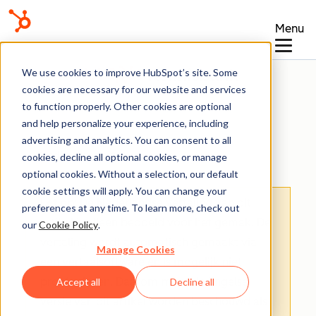
Menu
Kennisbank
We use cookies to improve HubSpot’s site. Some
cookies are necessary for our website and services
to function properly. Other cookies are optional
and help personalize your experience, including
advertising and analytics. You can consent to all
Feedbackenquêtes
cookies, decline all optional cookies, or manage
optional cookies. Without a selection, our default
cookie settings will apply. You can change your
Let op
: De Nederlandse vertaling van dit
preferences at any time. To learn more, check out
artikel is alleen bedoeld voor het gemak.
De
our
Cookie Policy
.
vertaling wordt automatisch gemaakt via
Manage Cookies
een vertaalsoftware en is mogelijk niet
proefgelezen. Daarom moet de Engelse
Accept all
Decline all
versie van dit artikel worden beschouwd als