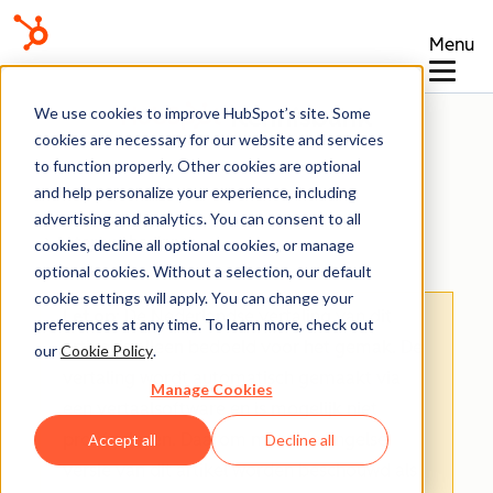
Menu
Kennisbank
We use cookies to improve HubSpot’s site. Some
cookies are necessary for our website and services
to function properly. Other cookies are optional
and help personalize your experience, including
advertising and analytics. You can consent to all
Laten we beginnen
cookies, decline all optional cookies, or manage
optional cookies. Without a selection, our default
cookie settings will apply. You can change your
Let op
: De Nederlandse vertaling van dit
preferences at any time. To learn more, check out
artikel is alleen bedoeld voor het gemak.
De
our
Cookie Policy
.
vertaling wordt automatisch gemaakt via
Manage Cookies
een vertaalsoftware en is mogelijk niet
proefgelezen. Daarom moet de Engelse
Accept all
Decline all
versie van dit artikel worden beschouwd als