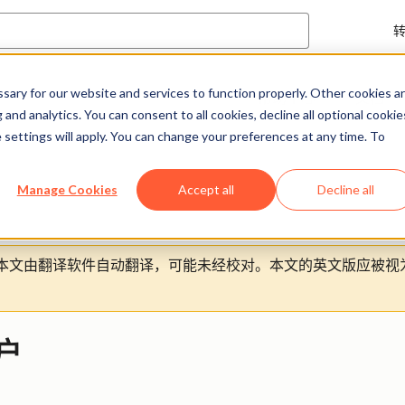
ary for our website and services to function properly. Other cookies a
帮助中心
文档
and analytics. You can consent to all cookies, decline all optional cookie
 settings will apply. You can change your preferences at any time. To
Manage Cookies
Accept all
Decline all
本文由翻译软件自动翻译，可能未经校对。本文的英文版应被视
账户