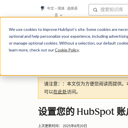
中文 – 简体
: 选择语
言
知识库
We use cookies to improve HubSpot’s site. Some cookies are necess
optional and help personalize your experience, including advertising 
or manage optional cookies. Without a selection, our default cookie
learn more, check out our
Cookie Policy
.
开始使用
请注意：
：本文仅为方便您阅读而提供。
可以
在此处
访问。
设置您的 HubSpot 
上次更新时间：
2025年8月20日