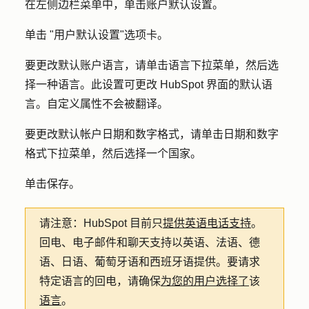
在左侧边栏菜单中，单击
账户默认设置
。
单击 "
用户默认设置
"选项卡。
要更改默认账户语言，请单击
语言
下拉菜单，然后选
择一种
语言
。此设置可更改 HubSpot 界面的默认语
言。自定义属性不会被翻译。
要更改默认帐户日期和数字
格式，请单击日期和数字
格式
下拉菜单，然后选择一个
国家
。
单击
保存
。
请注意：
HubSpot 目前只
提供英语电话支持
。
回电、电子邮件和聊天支持以英语、法语、德
语、日语、葡萄牙语和西班牙语提供。要请求
特定语言的回电，请确保
为您的用户选择了
该
语言
。