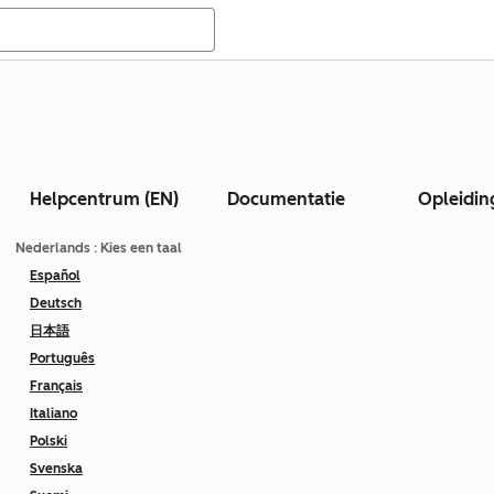
Helpcentrum (EN)
Documentatie
Opleidin
Nederlands
: Kies een taal
Español
Deutsch
日本語
Português
Français
Italiano
Polski
Svenska