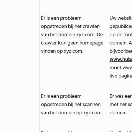
Er is een probleem
Uw websit
opgetreden bij het crawlen
gepublice
van het domein xyz.com. De
op de roo
crawler kon geen homepage
domein. A
vinden op xyz.com.
bijvoorbe
www.hubs
moet
www
live pagina
Er is een probleem
Er was een
opgetreden bij het scannen
met het s
van het domein op xyz.com.
domein.