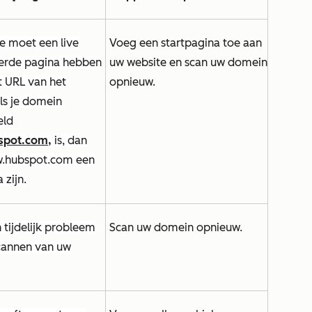
e moet een live
Voeg een startpagina toe aan
erde pagina hebben
uw website en scan uw domein
t URL van het
opnieuw.
ls je domein
eld
pot.com,
is, dan
.hubspot.com
een
 zijn.
 tijdelijk probleem
Scan uw domein opnieuw.
cannen van uw