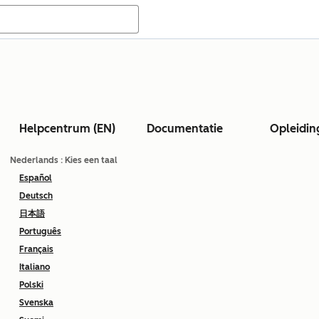
Helpcentrum (EN)
Documentatie
Opleidin
Nederlands
: Kies een taal
Español
Deutsch
日本語
Português
Français
Italiano
Polski
Svenska