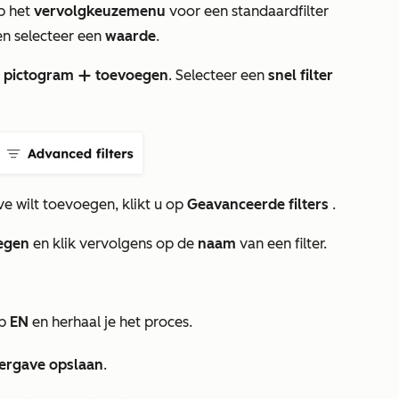
p het
vervolgkeuzemenu
voor een standaardfilter
 en selecteer een
waarde
.
t
pictogram
toevoegen
. Selecteer een
snel filter
addIcon
e wilt toevoegen, klikt u op
Geavanceerde
filters
.
oegen
en klik vervolgens op de
naam
van een filter.
op
EN
en herhaal je het proces.
ergave opslaan
.