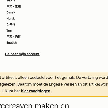
Suomi
中文 - 繁體
Dansk
Norsk
한국어
ไทย
中文 - 简体
English
Ga naar mijn account
t artikel is alleen bedoeld voor het gemak.
De vertaling wor
oefgelezen. Daarom moet de Engelse versie van dit artikel w
. U kunt het
hier raadplegen
.
weergaven maken en