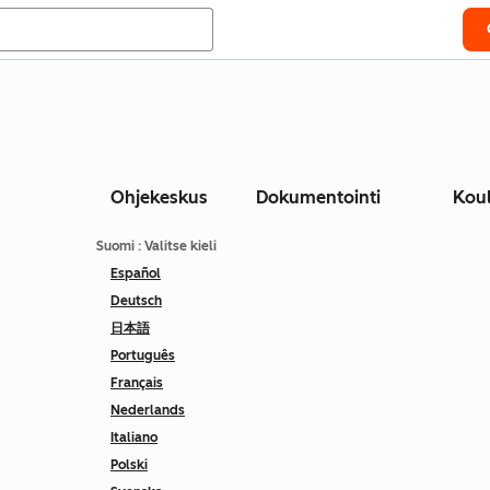
Ohjekeskus
Dokumentointi
Kou
Suomi
: Valitse kieli
Español
Deutsch
日本語
Português
Français
Nederlands
Italiano
Polski