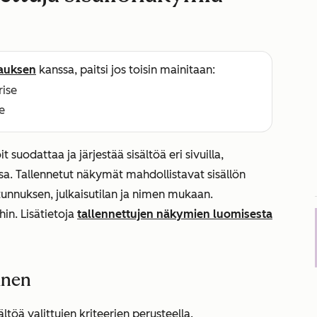
lauksen
kanssa, paitsi jos toisin mainitaan:
rise
e
 suodattaa ja järjestää sisältöä eri sivuilla,
issa. Tallennetut näkymät mahdollistavat sisällön
unnuksen, julkaisutilan ja nimen mukaan.
in. Lisätietoja
tallennettujen näkymien luomisesta
inen
töä valittujen kriteerien perusteella.