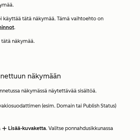
äkymää.
voi käyttää tätä näkymää. Tämä vaihtoehto on
minnot
.
ää tätä näkymää.
ennettuun näkymään
lennetussa näkymässä näytettävää sisältöä.
vakiosuodattimen (esim.
Domain
tai
Publish Status
)
a
Lisää-kuvaketta
. Valitse ponnahdusikkunassa
addIcon