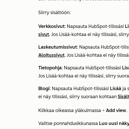
Siirry sisältöön:
Verkkosivut
: Napsauta HubSpot-tilissäsi
L
sivut
. Jos
Lisää
-kohtaa ei näy tilissäsi, sii
Laskeutumissivut
: Napsauta HubSpot-tilis
Aloitussivut
. Jos
Lisää
-kohtaa ei näy tiliss
Tietopohja
: Napsauta HubSpot-tilissäsi
Lis
Jos
Lisää
-kohtaa ei näy tilissäsi, siirry su
Blogi
: Napsauta HubSpot-tilissäsi
Lisää
ja 
ei näy tilissäsi, siirry suoraan kohtaan
Sisäl
Klikkaa oikeassa yläkulmassa
Add view
.
+
Valitse ponnahdusikkunassa
Luo uusi
näk