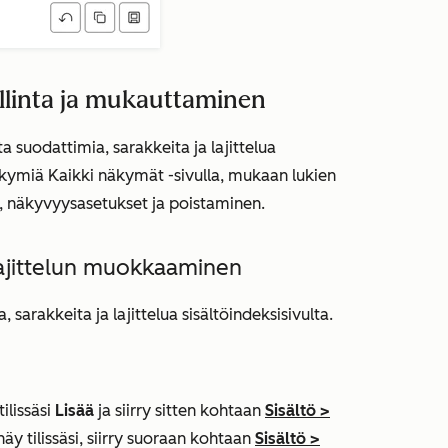
llinta ja mukauttaminen
 suodattimia, sarakkeita ja lajittelua
näkymiä
Kaikki näkymät
-sivulla, mukaan lukien
näkyvyysasetukset ja poistaminen.
lajittelun muokkaaminen
arakkeita ja lajittelua sisältöindeksisivulta.
ilissäsi
Lisää
ja siirry sitten kohtaan
Sisältö
>
näy tilissäsi, siirry suoraan kohtaan
Sisältö
>