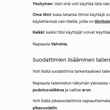
Yksityinen
: Vain sinä voit käyttää tätä n
Oma tiimi
: kuka tahansa tiimisi käyttäjä 
käytettävissä vain tileillä, joilla on
tiimitoi
Kaikki
: kaikki tilisi käyttäjät voivat käytt
Napsauta
Vahvista
.
Suodattimien lisääminen tall
Voit lisätä suodattimia tarkentaaksesi tal
Napsauta tallennetun näkymän yläosassa 
pudotusvalikkoa
ja valitse
arvo
.
Voit lisätä pikasuodattimia napsauttamall
pikasuodatin
.