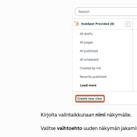
Kirjoita
valintaikkunaan
nimi
näkymälle.
Valitse
vaihtoehto
uuden näkymän jakamis