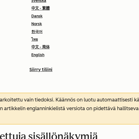
Svenska
中文 - 繁體
Dansk
Norsk
한국어
ไทย
中文 - 简体
English
Siirry tiliini
koitettu vain tiedoksi. Käännös on luotu automaattisesti kää
n artikkelin englanninkielistä versiota on pidettävä hallitsev
nettuja sisällönäkymiä