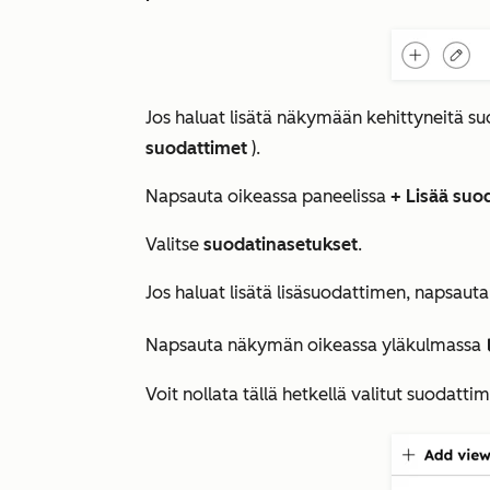
Jos haluat lisätä näkymään kehittyneitä s
suodattimet
).
Napsauta oikeassa paneelissa
+ Lisää suo
Valitse
suodatinasetukset
.
Jos haluat lisätä lisäsuodattimen, napsaut
Napsauta näkymän oikeassa yläkulmassa
sav
Voit nollata tällä hetkellä valitut suodatt