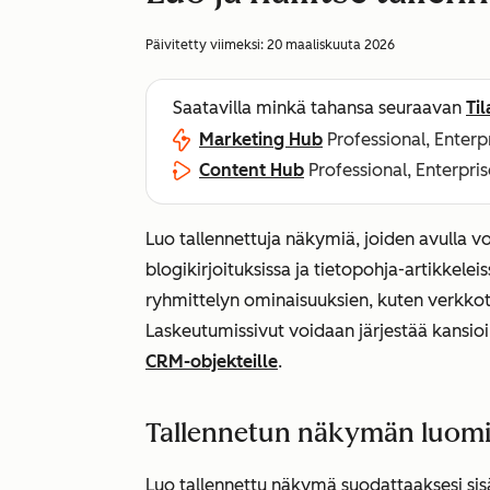
Päivitetty viimeksi:
20 maaliskuuta 2026
Saatavilla minkä tahansa seuraavan
Ti
Marketing Hub
Professional, Enterp
Content Hub
Professional, Enterpris
Luo tallennettuja näkymiä, joiden avulla voit
blogikirjoituksissa ja tietopohja-artikkele
ryhmittelyn ominaisuuksien, kuten verkkot
Laskeutumissivut voidaan järjestää kansioih
CRM-objekteille
.
Tallennetun näkymän luom
Luo tallennettu näkymä suodattaaksesi sisäl