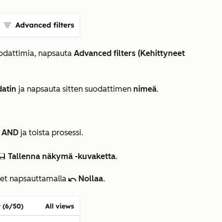
uodattimia, napsauta
Advanced
filters
(Kehittyneet
datin
ja napsauta sitten suodattimen
nimeä
.
a
AND
ja toista prosessi.
Tallenna näkymä -kuvaketta
.
eEditableView
imet napsauttamalla
Nollaa
.
undoIcon