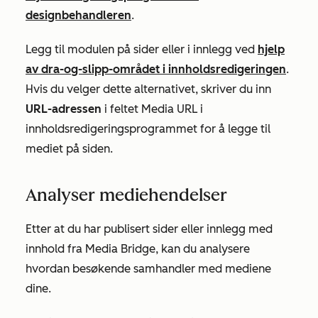
designbehandleren
.
Legg til modulen på sider eller i innlegg ved
hjelp
av dra-og-slipp-området i innholdsredigeringen
.
Hvis du velger dette alternativet, skriver du inn
URL-adressen
i feltet
Media URL
i
innholdsredigeringsprogrammet for å legge til
mediet på siden.
Analyser mediehendelser
Etter at du har publisert sider eller innlegg med
innhold fra Media Bridge, kan du analysere
hvordan besøkende samhandler med mediene
dine.